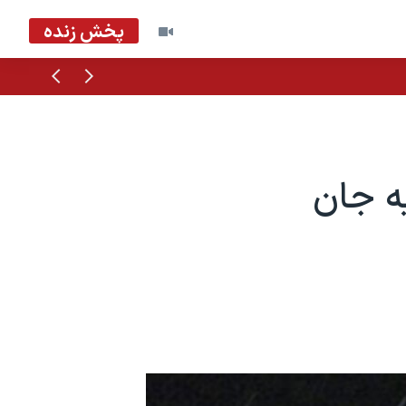
پخش زنده
قبلی
بعدی
میه جان