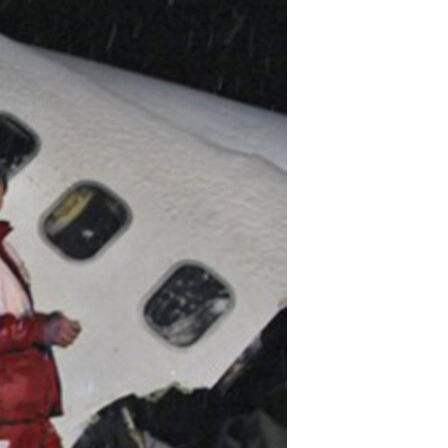
مستندها
فرهنگ و زندگی
حقوق شهروندی
انتخابات ریاست جمهوری آمریکا ۲۰۲۴
اقتصادی
حمله جمهوری اسلامی به اسرائیل
رمز مهسا
علم و فناوری
اسرائیل در جنگ
ورزش زنان در ایران
گالری عکس
اعتراضات زن، زندگی، آزادی
آرشیو پخش زنده
مجموعه مستندهای دادخواهی
تریبونال مردمی آبان ۹۸
دادگاه حمید نوری
چهل سال گروگان‌گیری
قانون شفافیت دارائی کادر رهبری ایران
اعتراضات مردمی آبان ۹۸
اسرائیل در جنگ