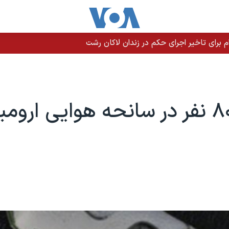
م برای تاخیر اجرای حکم در زندان لاکان رشت
حدود ۸۰ نفر در سانحه هوایی ارو