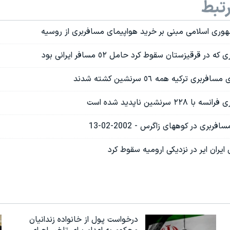
تبط
ری اسلامی مبنی بر خريد هواپيمای مسافربری از روسيه
ر قرقيزستان سقوط کرد حامل ٥٢ مسافر ايرانی بود
ی ترکيه همه ٥٦ سرنشين کشته شدند
 سرنشین ناپدید شده است
بری در کوههای زاگرس - 2002-02-13
یران ایر در نزدیکی ارومیه سقوط کرد
درخواست پول از خانواده زندانیان