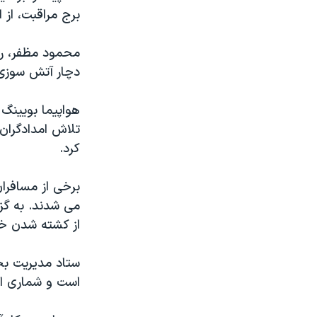
برج مراقبت، از
محمود مظفر، ري
دچار آتش سوزی و
هواپیما بویینگ ا
تلاش امدادگران 
کرد.
برخی از مسافرا
می شدند. به گزا
از کشته شدن خل
ستاد مدیریت بحر
است و شماری از