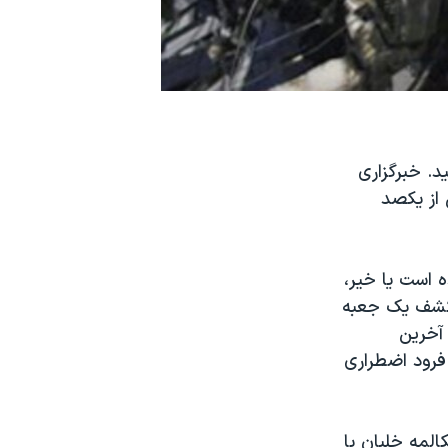
د. خبرگزاری
با بیش از یکصد
ه است یا خیر،
 کشف یک جعبه
 آخرین
 فرود اضطراری
المه خلبان با