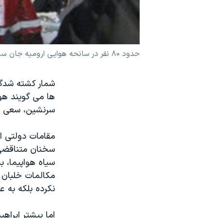
نرگس محمدی برنده جایزه نوبل صلح
همایش محافظه‌کاران آمریکا «سی‌پک»
صفحه‌های ویژه
حدود ۸۰ نفر در سانحه هوایی ارومیه جان سپردند
سفر پرزیدنت ترامپ به چین
شمار کشته شدگان
سرنشین، سعی داش
مقامات دولتی ای
سخنان متناقضی 
سیاه هواپیما، 
مکالمات خلبان ب
نکرده بلکه به 
اما پیشتر ابراه