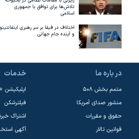
رایزنی با مقامات نظامی در بحبوحه
تلاش‌ها برای توافق با جمهوری
اسلامی
اختلاف در فیفا بر سر رهبری اینفانتینو
و آینده جام جهانی
در باره ما
خدمات
متمم بخش ۵۰۸
اپلیکیشن +VOA
منشور صدای آمریکا
فیلترشکن
حقوق و مقررات
اشتراک خبرن
قوانین تالار
آگهی استخد