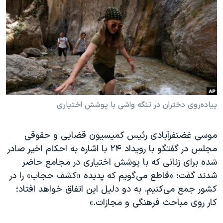
دنبال کنید
مستندها
فرهنگ و زندگی
حقوق شهروندی
انتخابات ریاست جمهوری آمریکا ۲۰۲۴
اقتصادی
حمله جمهوری اسلامی به اسرائیل
رمز مهسا
علم و فناوری
زبانهای مختلف
اسرائیل در جنگ
ورزش زنان در ایران
گالری عکس
اعتراضات زن، زندگی، آزادی
پیاده‌روی دختران در تنگه واشی با پوشش اختیاری
آرشیو پخش زنده
مجموعه مستندهای دادخواهی
موسی غضنفرآبادی رئیس کمیسیون قضایی و حقوقی
تریبونال مردمی آبان ۹۸
مجلس در گفتگو با رویداد ۲۴ با اشاره به احکام اخیر صادر
دادگاه حمید نوری
شده برای زنانی که با پوشش اختیاری در مجامع حاضر
چهل سال گروگان‌گیری
شدند گفت: «قاطع می‌گویم که پدیده «کشف حجاب» را در
کشور جمع می‌کنیم. به دو دلیل این اتفاق خواهد افتاد؛
قانون شفافیت دارائی کادر رهبری ایران
کار روی مباحث فرهنگی و مجازات.»
اعتراضات مردمی آبان ۹۸