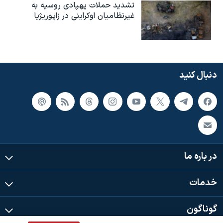
تشدید حملات پهپادی روسیه به
غیرنظامیان اوکراینی در زاپوریژیا
دنبال کنید
در باره ما
خدمات
گوناگون