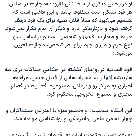
اسرائیل در جنگ
او در بخش دیگری از سخنانش افزود:‌ «مجازات بر اساس
هر فرد ممکن است متفاوت باشد و این قاضی است که
نرگس محمدی برنده جایزه نوبل صلح
تصمیم می‌گیرد که مثلاً فلان تنبیه برای یک فرد درنظر
همایش محافظه‌کاران آمریکا «سی‌پک»
گرفته شود و بازدارندگی دارد و دیگر آن جرم تکرار نمی‌شود.
صفحه‌های ویژه
جرایم و مجازات، فردی و شخصی است و بر اساس سن،
نوع جرم و میزان جرم برای هر شخص، مجازات تعیین
سفر پرزیدنت ترامپ به چین
می‌شود.»
قوه قضائیه در روزهای گذشته در احکامی جداگانه برای سه
هنرپیشه آنها را به مجازات‌هایی از قبیل حبس، مراجعه
اجباری به مراکز روان‌درمانی، ممنوعیت فعالیت در فضای
مجازی و ممنوع الخروجی محکوم کرد.
این احکام «عجیب» و «تحقیرآمیز» با اعتراض سینماگران و
چهار انجمن علمی روانپزشکی و روانشناسی مواجه شد.
به رغم توسل حکومت ایران به اقدامات تنبیهی گسترده