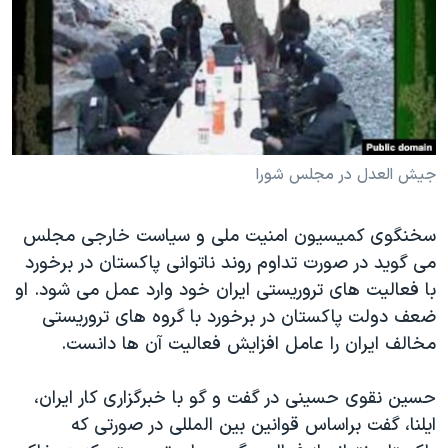
دنبال کنید
مستندها
فرهنگ و زندگی
حقوق شهروندی
انتخابات ریاست جمهوری آمریکا ۲۰۲۴
اقتصادی
حمله جمهوری اسلامی به اسرائیل
رمز مهسا
علم و فناوری
زبانهای مختلف
اسرائیل در جنگ
ورزش زنان در ایران
جیش العدل در مجلس شورا
گالری عکس
اعتراضات زن، زندگی، آزادی
سخنگوی کمیسیون امنیت ملی و سیاست خارجی مجلس
آرشیو پخش زنده
مجموعه مستندهای دادخواهی
می گوید در صورت تداوم روند ناتوانی پاکستان در برخورد
تریبونال مردمی آبان ۹۸
با فعالیت های تروریستی ایران خود وارد عمل می شود. او
دادگاه حمید نوری
ضعف دولت پاکستان در برخورد با گروه های تروریستی
مخالف ایران را عامل افزایش فعالیت آن ها دانست.
چهل سال گروگان‌گیری
قانون شفافیت دارائی کادر رهبری ایران
حسین نقوی حسینی در گفت و گو با خبرگزاری کار ایران،
اعتراضات مردمی آبان ۹۸
ایلنا، گفت براساس قوانین بین المللی در صورتی که