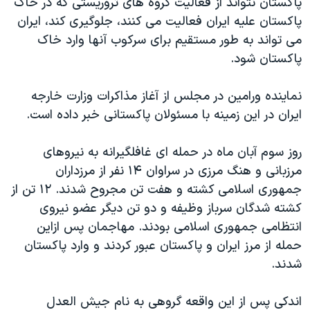
پاکستان نتواند از فعالیت گروه های تروریستی که در خاک
اسرائیل در جنگ
پاکستان علیه ایران فعالیت می کنند، جلوگیری کند، ایران
نرگس محمدی برنده جایزه نوبل صلح
می تواند به طور مستقیم برای سرکوب آنها وارد خاک
همایش محافظه‌کاران آمریکا «سی‌پک»
پاکستان شود.
صفحه‌های ویژه
نماینده ورامین در مجلس از آغاز مذاکرات وزارت خارجه
سفر پرزیدنت ترامپ به چین
ایران در این زمینه با مسئولان پاکستانی خبر داده است.
روز سوم آبان ماه در حمله ای غافلگیرانه به نیروهای
مرزبانی و هنگ مرزی در سراوان ۱۴ نفر از مرزداران
جمهوری اسلامی کشته و هفت تن مجروح شدند. ۱۲ تن از
کشته شدگان سرباز وظیفه و دو تن دیگر عضو نیروی
انتظامی جمهوری اسلامی بودند. مهاجمان پس ازاین
حمله از مرز ایران و پاکستان عبور کردند و وارد پاکستان
شدند.
اندکی پس از این واقعه گروهی به نام جیش العدل