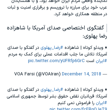
نماینده واقعی مردم ایران خواهد بود، و با همسایگان
عرب خود برای مبارزه با تروریسم و برقراری امنیت و ثبات
در منطقه همکاری خواهد کرد.
گفتگوی اختصاصی صدای آمریکا با شاهزاده
رضا پهلوی:
♦️ ویدئو کوتاه | شاهزاده
#رضا_پهلوی
در گفتگو با صدای
آمریکا: تلاش ما جلب اقدامات عملی برای کمک به مردم
#ایران
است
pic.twitter.com/yUFRfp6GrC
December 14, 2018
— VOA Farsi (@VOAIran)
♦️ ویدئو کوتاه | شاهزاده
#رضا_پهلوی
در گفتگو با صدای
آمریکا: قربانیان نقض حقوق بشر توسط جمهوری اسلامی
#ایران
را فراموش نمی کنیم
pic.twitter.com/fcFRgQJeT9