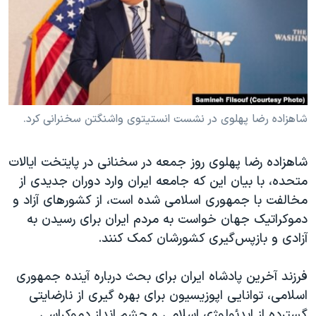
دنبال کنید
مستندها
فرهنگ و زندگی
حقوق شهروندی
انتخابات ریاست جمهوری آمریکا ۲۰۲۴
اقتصادی
حمله جمهوری اسلامی به اسرائیل
رمز مهسا
علم و فناوری
زبانهای مختلف
اسرائیل در جنگ
ورزش زنان در ایران
شاهزاده رضا پهلوی در نشست انستیتوى واشنگتن سخنرانی کرد.
گالری عکس
اعتراضات زن، زندگی، آزادی
شاهزاده رضا پهلوی روز جمعه در سخنانی در پایتخت ایالات
آرشیو پخش زنده
مجموعه مستندهای دادخواهی
متحده، با بیان این که جامعه ایران وارد دوران جدیدی از
تریبونال مردمی آبان ۹۸
مخالفت با جمهوری اسلامی شده است، از کشورهای آزاد و
دموکراتیک جهان خواست به مردم ایران برای رسیدن به
دادگاه حمید نوری
آزادی و بازپس‌گیری کشورشان کمک کنند.
چهل سال گروگان‌گیری
قانون شفافیت دارائی کادر رهبری ایران
فرزند آخرین پادشاه ایران برای بحث درباره آینده جمهوری
اسلامی، توانایی اپوزیسیون برای بهره گیری از نارضایتی
اعتراضات مردمی آبان ۹۸
گسترده از ایدئولوژی اسلامی و چشم انداز دموکراسی