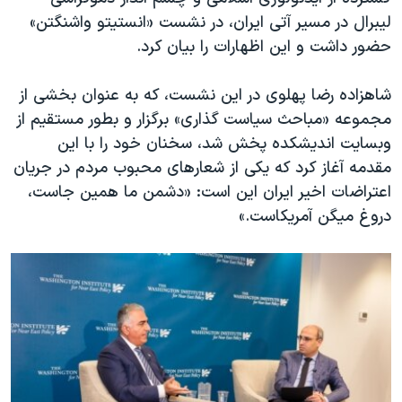
اسرائیل در جنگ
لیبرال در مسیر آتی ایران، در نشست «انستیتو واشنگتن»
نرگس محمدی برنده جایزه نوبل صلح
حضور داشت و این اظهارات را بیان کرد.
همایش محافظه‌کاران آمریکا «سی‌پک»
شاهزاده رضا پهلوی در این نشست، که به عنوان بخشی از
صفحه‌های ویژه
مجموعه «مباحث سیاست گذاری» برگزار و بطور مستقیم از
سفر پرزیدنت ترامپ به چین
وبسایت اندیشکده پخش شد، سخنان خود را با این
مقدمه آغاز کرد که یکی از شعارهای محبوب مردم در جریان
اعتراضات اخیر ایران این است: «دشمن ما همین جاست،
دروغ میگن آمریکاست.»