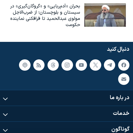
بحران «آدم‌ربایی» و «گروگان‌گیری» در
سیستان‌ و‌ بلوچستان؛ از ضرب‌الاجل
مولوی عبدالحمید تا فرافکنی نماینده
حکومت
دنبال کنید
در باره ما
خدمات
گوناگون