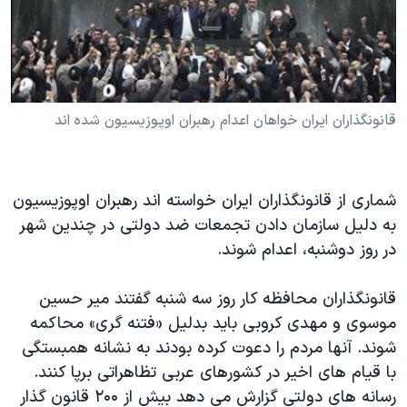
دنبال کنید
مستندها
فرهنگ و زندگی
حقوق شهروندی
انتخابات ریاست جمهوری آمریکا ۲۰۲۴
اقتصادی
حمله جمهوری اسلامی به اسرائیل
رمز مهسا
علم و فناوری
قانونگذاران ایران خواهان اعدام رهبران اوپوزیسیون شده اند
زبانهای مختلف
اسرائیل در جنگ
ورزش زنان در ایران
گالری عکس
اعتراضات زن، زندگی، آزادی
شماری از قانونگذاران ایران خواسته اند رهبران اوپوزیسیون
آرشیو پخش زنده
مجموعه مستندهای دادخواهی
به دلیل سازمان دادن تجمعات ضد دولتی در چندین شهر
در روز دوشنبه، اعدام شوند.
تریبونال مردمی آبان ۹۸
دادگاه حمید نوری
قانونگذاران محافظه کار روز سه شنبه گفتند میر حسین
چهل سال گروگان‌گیری
موسوی و مهدی کروبی باید بدلیل «فتنه گری» محاکمه
شوند. آنها مردم را دعوت کرده بودند به نشانه همبستگی
قانون شفافیت دارائی کادر رهبری ایران
با قیام های اخیر در کشورهای عربی تظاهراتی برپا کنند.
اعتراضات مردمی آبان ۹۸
رسانه های دولتی گزارش می دهد بیش از ۲۰۰ قانون گذار