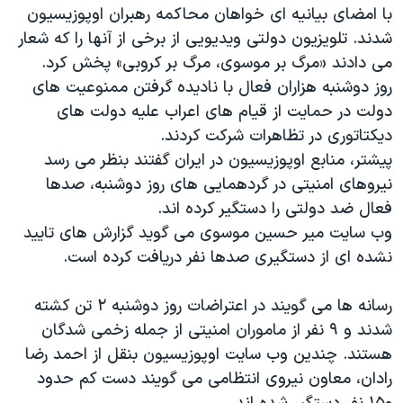
اسرائیل در جنگ
با امضای بیانیه ای خواهان محاکمه رهبران اوپوزیسیون
شدند. تلویزیون دولتی ویدیویی از برخی از آنها را که شعار
نرگس محمدی برنده جایزه نوبل صلح
می دادند «مرگ بر موسوی، مرگ بر کروبی» پخش کرد.
همایش محافظه‌کاران آمریکا «سی‌پک»
روز دوشنبه هزاران فعال با نادیده گرفتن ممنوعیت های
صفحه‌های ویژه
دولت در حمایت از قیام های اعراب علیه دولت های
دیکتاتوری در تظاهرات شرکت کردند.
سفر پرزیدنت ترامپ به چین
پیشتر، منابع اوپوزیسیون در ایران گفتند بنظر می رسد
نیروهای امنیتی در گردهمایی های روز دوشنبه، صدها
فعال ضد دولتی را دستگیر کرده اند.
وب سایت میر حسین موسوی می گوید گزارش های تایید
نشده ای از دستگیری صدها نفر دریافت کرده است.
رسانه ها می گویند در اعتراضات روز دوشنبه ۲ تن کشته
شدند و ۹ نفر از ماموران امنیتی از جمله زخمی شدگان
هستند. چندین وب سایت اوپوزیسیون بنقل از احمد رضا
رادان، معاون نیروی انتظامی می گویند دست کم حدود