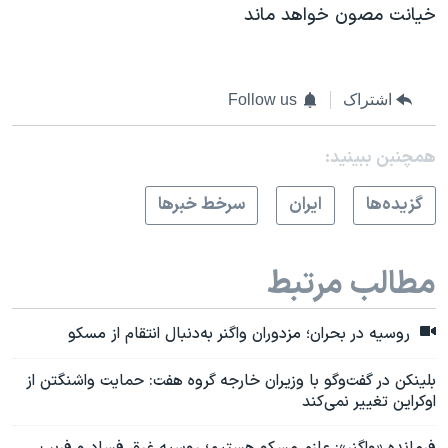
خیانت مصون خواهد ماند
اشتراک
Follow us
همچنبن ببینید:
گزيده‌ها
ايران
سرخط خبرها
مطالب مرتبط
روسیه در بحران؛ مزدوران واگنر به‌دنبال انتقام از مسکو
بلینکن در گفت‌وگو با وزیران خارجه گروه هفت: حمایت واشنگتن از
اوکراین تغییر نمی‌کند
فرمانده «واگنر»: عازم مسکو هستیم؛ روسیه غرق فساد و فریب