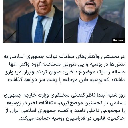
دنبال کنید
مستندها
فرهنگ و زندگی
حقوق شهروندی
انتخابات ریاست جمهوری آمریکا ۲۰۲۴
اقتصادی
حمله جمهوری اسلامی به اسرائیل
رمز مهسا
علم و فناوری
زبانهای مختلف
اسرائیل در جنگ
ورزش زنان در ایران
در نخستین واکنش‌های مقامات دولت جمهوری اسلامی به
گالری عکس
اعتراضات زن، زندگی، آزادی
تنش‌ها در روسیه و پی شورش مسلحانه گروه واگنر، آنها
آرشیو پخش زنده
مجموعه مستندهای دادخواهی
مساله را «یک موضوع داخلی» عنوان کردند وابراز امیدواری
تریبونال مردمی آبان ۹۸
داشتند که روسیه «این مرحله» را پشت سر خواهد گذاشت.
دادگاه حمید نوری
روز شنبه ابتدا ناظر کنعانی سخنگوی وزارت خارجه جمهوری
چهل سال گروگان‌گیری
اسلامی در نخستین موضع‌گیری، «اتفاقات اخیر در روسیه»
قانون شفافیت دارائی کادر رهبری ایران
را موضوعی داخلی نامید و گفت: جمهوری اسلامی ایران از
حاکمیت قانون در فدراسیون روسیه حمایت می‌کند.
اعتراضات مردمی آبان ۹۸