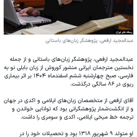
دنبال کنید
مستندها
فرهنگ و زندگی
حقوق شهروندی
انتخابات ریاست جمهوری آمریکا ۲۰۲۴
اقتصادی
حمله جمهوری اسلامی به اسرائیل
رمز مهسا
علم و فناوری
عبدالمجید ارفعی، پژوهشگر زبان‌های باستانی
زبانهای مختلف
اسرائیل در جنگ
ورزش زنان در ایران
عبدالمجید ارفعی، پژوهشگر زبان‌های باستانی و از جمله
گالری عکس
اعتراضات زن، زندگی، آزادی
نخستین مترجمان ایرانی منشور کوروش از زبان بابلی نو به
آرشیو پخش زنده
مجموعه مستندهای دادخواهی
فارسی، صبح چهارشنبه ششم اسفندماه ۱۴۰۴ بر اثر بیماری
ریوی در ۸۶ سالگی درگذشت.
تریبونال مردمی آبان ۹۸
دادگاه حمید نوری
آقای ارفعی از متخصصان زبان‌های ایلامی و اکدی در جهان
چهل سال گروگان‌گیری
و از انگشت‌شمار پژوهشگرانی بود که توانایی خواندن و
ترجمه خط میخی ایلامی، اکدی و سومری را داشت.
قانون شفافیت دارائی کادر رهبری ایران
اعتراضات مردمی آبان ۹۸
او متولد ۹ شهریور ۱۳۱۸ بود و تحصیلات خود را در