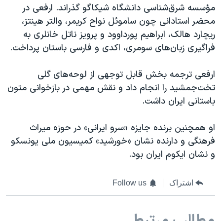
اسرائیل در جنگ
مؤسسه شرق‌شناسی دانشگاه شیکاگو گذراند. ارفعی در
محضر استادانی چون ساموئل نواح کریمر، والتر هینتز،
نرگس محمدی برنده جایزه نوبل صلح
ریچارد هالک، ابراهیم پورداوود و پرویز ناتل خانلری به
همایش محافظه‌کاران آمریکا «سی‌پک»
فراگیری زبان‌های سومری، اکدی و فارسی باستان پرداخت.
صفحه‌های ویژه
ارفعی ترجمه بخش قابل توجهی از لوحه‌های گلی
سفر پرزیدنت ترامپ به چین
تخت‌جمشید را انجام داد و نقش مهمی در بازخوانی متون
باستانی ایران داشت.
او همچنین برنده جایزه «سرو ایرانی» در حوزه میراث
فرهنگی و دارنده نشان «خورشید» کمیسیون ملی یونسکو
و نشان ایکوم ایران بود.
اشتراک
Follow us