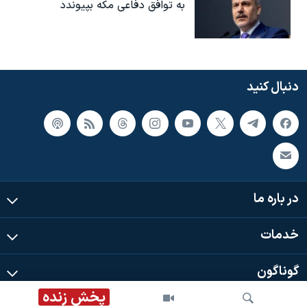
به توافق دفاعی مکه بپیوندد
دنبال کنید
در باره ما
خدمات
گوناگون
پخش زنده