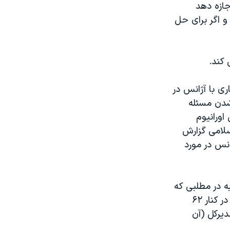
جازه دهد
 و اگر برای حل
 کند.
ی با آژانس در
شدن مسئله
اورانیوم
سلامی گزارش
انس در مورد
به در مطلبی که
در شبکه اجتماعی ایکس (توئیتر سابق) منتشر کرد گفت: «امروز، ایالات متحده در کنار ۶۲
دیرکل (آن