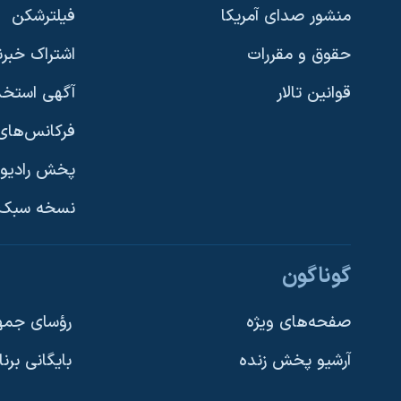
منشور صدای آمریکا
فیلترشکن
حقوق و مقررات
اشتراک خبرن
قوانین تالار
آگهی استخد
فرکانس‌های 
پخش رادیو
یادگیری زبان انگلیسی
نسخه سبک 
دنبال کنید
گوناگون
صفحه‌های ویژه
رؤسای جمهو
آرشیو پخش زنده
بایگانی برن
زبانهای مختلف