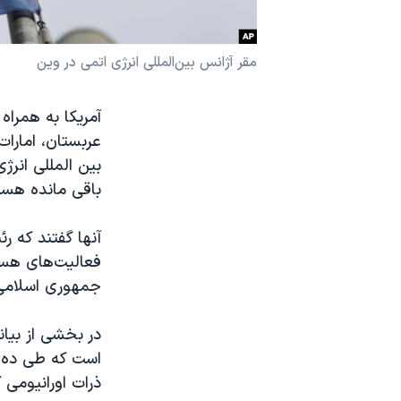
نرگس محمدی برنده جایزه نوبل صلح
همایش محافظه‌کاران آمریکا «سی‌پک»
مقر آژانس بین‌المللی انرژی اتمی در وین
صفحه‌های ویژه
سفر پرزیدنت ترامپ به چین
عربستان، امارات
بین المللی انر
باقی مانده هسته
آنها گفتند که ر
فعالیت‌های هسته
جمهوری اسلامی 
است که طی ده م
ذرات اورانیومی 