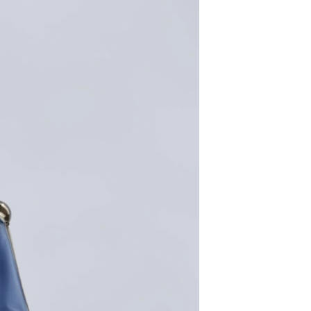
مستندها
فرهنگ و زندگی
حقوق شهروندی
انتخابات ریاست جمهوری آمریکا ۲۰۲۴
اقتصادی
حمله جمهوری اسلامی به اسرائیل
رمز مهسا
علم و فناوری
اسرائیل در جنگ
ورزش زنان در ایران
گالری عکس
اعتراضات زن، زندگی، آزادی
آرشیو پخش زنده
مجموعه مستندهای دادخواهی
تریبونال مردمی آبان ۹۸
دادگاه حمید نوری
چهل سال گروگان‌گیری
قانون شفافیت دارائی کادر رهبری ایران
اعتراضات مردمی آبان ۹۸
اسرائیل در جنگ