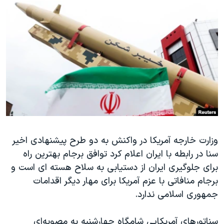
دنبال کنید
مستندها
فرهنگ و زندگی
حقوق شهروندی
انتخابات ریاست جمهوری آمریکا ۲۰۲۴
اقتصادی
حمله جمهوری اسلامی به اسرائیل
رمز مهسا
علم و فناوری
زبانهای مختلف
اسرائیل در جنگ
ورزش زنان در ایران
گالری عکس
اعتراضات زن، زندگی، آزادی
آرشیو پخش زنده
مجموعه مستندهای دادخواهی
تریبونال مردمی آبان ۹۸
وزارت خارجه آمریکا در واکنش به دو طرح پیشنهادی اخیر
سنا در رابطه با ایران اعلام کرد توافق برجام بهترین راه
دادگاه حمید نوری
برای جلوگیری ایران از دستیابی به سلاح هسته ای است و
چهل سال گروگان‌گیری
برجام منافاتی با عزم آمریکا برای مهار دیگر اقدامات
قانون شفافیت دارائی کادر رهبری ایران
جمهوری اسلامی ندارد.
اعتراضات مردمی آبان ۹۸
سناتورهای آمریکایی شامگاه چهارشنبه به مصوبه‌ای