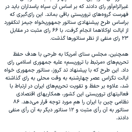
اسرائیل در جنگ
غیرالزام‌آور رای دادند که بر اساس آن سپاه پاسداران باید در
نرگس محمدی برنده جایزه نوبل صلح
فهرست گروه‌های تروریستی باقی بماند. این رای‌گیری که
براساس طرح پیشنهادی سناتور جمهوریخواه جیمز لنکفورد
همایش محافظه‌کاران آمریکا «سی‌پک»
از ایالت اوکلاهما انجام گرفت، با ۶۶ رای مثبت در مقابل
صفحه‌های ویژه
۲۳ رای منفی از نظر سناتورها گذشت.
سفر پرزیدنت ترامپ به چین
همچنین، مجلس سنای آمریکا به طرحی با هدف حفظ
تحریم‌های «مرتبط با تروریسم» علیه جمهوری اسلامی رای
داد. این طرح که با پیشنهاد تد کروز، سناتور جمهوری خواه
ایالت تگزاس عصر چهارشنبه به وقت محلی به رای گذاشته
شد، علاوه بر حفظ و تقویت تحریم‌های ایران در ارتباط با
فعالیتهای تروریستی این کشور، همکاریهای اقتصادی
نظامی چین با ایران را هم مورد توجه قرار می‌دهد. ۸۶
سناتور به آن رأی مثبت و ۱۲ سناتور دیگر به آن رأی منفی
دادند.