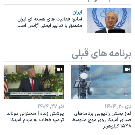
اسرائیل در جنگ
ايران
نرگس محمدی برنده جایزه نوبل صلح
آمانو: فعالیت های هسته ای ایران
همایش محافظه‌کاران آمریکا «سی‌پک»
منطبق با تدابیر ایمنی آژانس است
صفحه‌های ویژه
سفر پرزیدنت ترامپ به چین
برنامه های قبلی
دی ۲۰, ۱۴۰۴
آذر ۲۷, ۱۴۰۴
آغاز پخش رادیویی برنامه‌های
پوشش زنده | سخنرانی دونالد
صدای آمریکا روی موج متوسط
ترامپ خطاب به مردم آمریکا
۱۵۴۸ کیلوهرتز