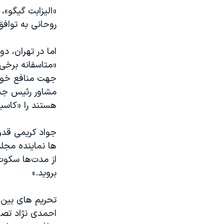
«الیزابت گیگو»،
روحانی به توافق
اما در تهران، 
«متاسفانه برخی 
جهت منافع خود د
مشاور رئیس جمه
هستند را «کاسبا
جواد کریمی قدو
ها نماینده مج
بروید.»
تحریم های بین 
احمدی نژاد تصو