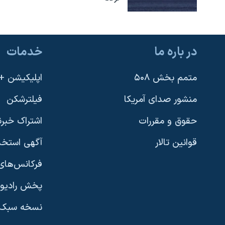
در باره ما
خدمات
متمم بخش ۵۰۸
اپلیکیشن +VOA
منشور صدای آمریکا
فیلترشکن
حقوق و مقررات
اشتراک خبرن
قوانین تالار
آگهی استخد
فرکانس‌های 
پخش رادیو
یادگیری زبان انگلیسی
نسخه سبک 