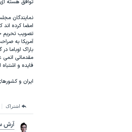
توافق هسته ای 
نمایندگان مجلس
امضا کرده اند ک
تصویب تحریم جدی
آمریکا به صراحت
باراک اوباما در
مقدماتی اتمی ع
فايده و اشتباه 
ایران و کشورهای ۱+۵ یک تا تیرماه برای یک توافق جامع دائمی فرص
اشتراک
آرش س