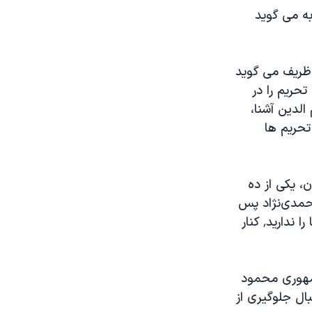
به می گوید
 ظریف می گوید
حریم را در
الدین آشنا،
تحریم ها
، یکی از ده
حمدی‌نژاد پس
از مدت‌ها سکوت، به کنایه به حسن روحانی گفته «عرضه ایستادن مقابل آمریکا را ندارید٬ کنار
جمهوری محمود
ال جلوگیری از