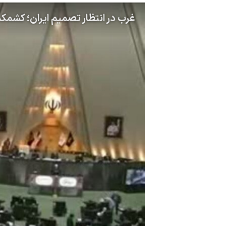
مستندها
فرهنگ و زندگی
غرب در انتظار تصمیم ایران؛ کشم
حقوق شهروندی
انتخابات ریاست جمهوری آمریکا ۲۰۲۴
اقتصادی
حمله جمهوری اسلامی به اسرائیل
رمز مهسا
علم و فناوری
اسرائیل در جنگ
ورزش زنان در ایران
گالری عکس
اعتراضات زن، زندگی، آزادی
آرشیو پخش زنده
مجموعه مستندهای دادخواهی
تریبونال مردمی آبان ۹۸
دادگاه حمید نوری
چهل سال گروگان‌گیری
قانون شفافیت دارائی کادر رهبری ایران
اعتراضات مردمی آبان ۹۸
اسرائیل در جنگ