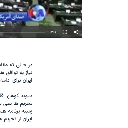
نرگس محمدی برنده جایزه نوبل صلح
همایش محافظه‌کاران آمریکا «سی‌پک»
صفحه‌های ویژه
3:14
سفر پرزیدنت ترامپ به چین
در حالی که مقا
نیاز به توافق ه
ایران برای ادام
دیوید کوهن، قائ
تحریم ها نمی تو
زمینه برنامه هس
ایران از تحریم 