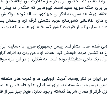
واند تغییر کند. حضور ایران در میز مذاکرات این واقعیت را تغ
نی برای جنگ سوریه بعید است. نیروهایی که جنگ را به پیش می
طقه ای شیعه سنی، بنیادگرایی جهادی، مساله کردها، واکنش ا
 های اطلاعاتی کشورهای عرب، دشمنی فرقه ای، و عطش بسی
 - بسیار بزرگتر از ظرفیت کشور گسیخته ای هستند که بتواند آن
نی شده است. بشار اسد رییس جمهوری سوریه با حمایت ایران 
به کشتن مردم خودش کرد. هدف او دامن زدن به افراط گرای
ان یک ناجی جنایتکار بوده است. به شکلی او در این باره مو
ر ایران در کنار روسیه، آمریکا، اروپایی ها و قدرت های منطقه
ی بر سر میز نشسته اند. برای اسراییلی ها و فلسطینی ها میز
 فراتر از همان شرایط گذشته وجود ندارد؛ هیچ چیز غیر از فا