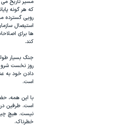
مسیر تاریخ می ت
که هر گونه پایا
رویی گسترده من
استیصال سازمان
ها برای اصلاحات
کند.
جنگ بسیار طولا
روز نخست شروع 
دادن خود به عنو
است.
با این همه، حضو
است. طرفین درست
نیست. هیچ چیزی
خطرناک.