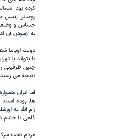
کرده بود. مسال
روحانی رییس جمه
به آزمودن آن اد
دولت اوباما شعار
تا بتواند با ته
چنین ظرفیتی را 
نتیجه می رسید
اما ایران هموا
ها، بوده است. ای
رام الله به اور
گاهی با خشم در
مردم تحت سرکوب