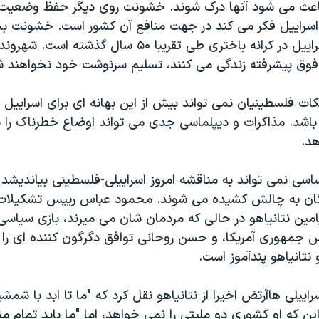
 باعث می شود آنها درک شوند. خشونت روی دیگر حفظ وضعی
اسراییل فکر می کند در جهت منافع آن کشور است. خشونت 
ناپذیر اشغال اسراییل در کرانه باختری طی تقریبا ۵۰ سال 
وق پیشرفته زندگی می کنند، تسلیم سرنوشت خود نخواهند ش
ت فلسطینیان نمی تواند بیش از این بهانه ای برای اسراییل 
شد. مذاکرات و دیپلماسی جدی می تواند اوضاع خطرناک را به 
د.
اسی نمی تواند به مناقشه امروز اسراییلی-فلسطینی بیاندیش
اژگان به چالش کشیده می شوند. محمود عباس رییس تشکیلات
مین نتانیاهو در حالی که مردمان شان می میرند، بازی سیاسی 
یس جمهوری آمریکا، و حسن روحانی توافق دگرگون کننده ای را 
نتانیاهو پندآموز است.
سراییلی هاآرتض اخیرا از نتانیاهو نقل کرد که "ما تا ابد با شمشی
ین که او کشوری دو ملیتی را نمی خواهد، اما "ما باید تمام من