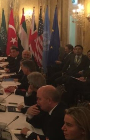
مستندها
فرهنگ و زندگی
حقوق شهروندی
انتخابات ریاست جمهوری آمریکا ۲۰۲۴
اقتصادی
حمله جمهوری اسلامی به اسرائیل
رمز مهسا
علم و فناوری
اسرائیل در جنگ
ورزش زنان در ایران
گالری عکس
اعتراضات زن، زندگی، آزادی
آرشیو پخش زنده
مجموعه مستندهای دادخواهی
تریبونال مردمی آبان ۹۸
دادگاه حمید نوری
چهل سال گروگان‌گیری
قانون شفافیت دارائی کادر رهبری ایران
اعتراضات مردمی آبان ۹۸
اسرائیل در جنگ