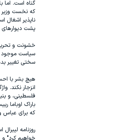
گناه است. اما
که نخست وزیر 
پشت دیوارهای ف
خشونت و تحریکا
سیاست موجود با
سختی تغییر بده
هیچ بشر با احس
انزجار نکند. و
فلسطینی، و بنیا
باراک اوباما ری
که برای عباس و 
روزنامه لیبرال ا
خواهیم کرد" و ا