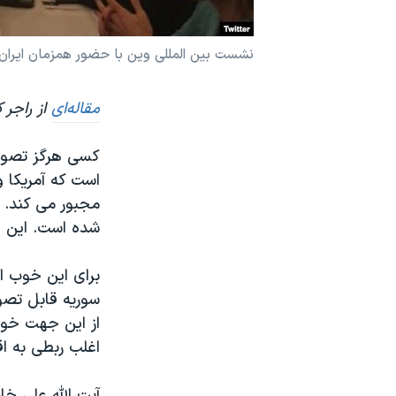
نرگس محمدی برنده جایزه نوبل صلح
نشست بین المللی وین با حضور همزمان ایران، عربس
همایش محافظه‌کاران آمریکا «سی‌پک»
صفحه‌های ویژه
مقاله‌ای
از راجر 
سفر پرزیدنت ترامپ به چین
کسی هرگز تصور 
است که آمریکا و
مجبور می کند. 
شده است. این 
برای این خوب ا
سوریه قابل تصو
از این جهت خوب
اغلب ربطی به اق
آیت الله علی خا