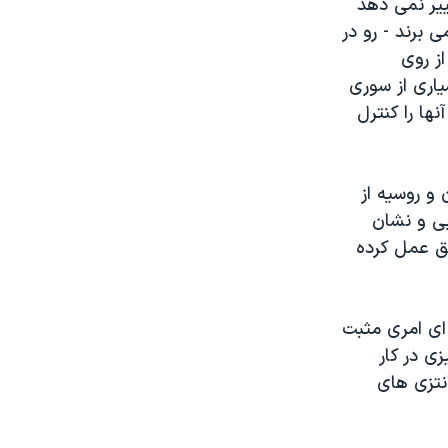
ییر نمی دهد
 برند - رو در
ز روی
اری از سوری
ها را کنترل
و روسیه از
ی و نشان
فق عمل کرده
 ای امری مثبت
ی در کار
نتزی های