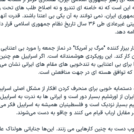
ه این است که نه خامنه ای تندرو و نه اصلاح طلب های تحت
وری ایران، نمی توانند به آن یکی بی اعتنا باشند. قدرت آنها 
حساس و وضعیتی غیرعادی طی ۳۶ سال تاریخ نظام جمهوری اسلامی ق
امه دهد.
 بیزار کننده "مرگ بر آمریکا" در نماز جمعه را مورد بی اعتنایی
ران کار کند. این رویکردی هوشمندانه است. اگر اسراییل هم چنین
برای بی اعتنایی به تندخویی های مقام های ایرانی نشان می د
 که توافق هسته ای در جهت منافعش است.
ره دستمایه خوبی برای منحرف کردن افکار از مشکل اصلی اسرای
ران از اورشلیم بسیار دور است و ایرانی ها به ندرت به اسراییل
شلیم بسیار نزدیک است و فلسطینیان همیشه به اسراییل فکر می ک
 مقابل ارباب قیام می کنند و چاقو به دست می‌شوند.
 دست به چنین کارهایی می زنند. این‌ها جنایاتی هولناک عل