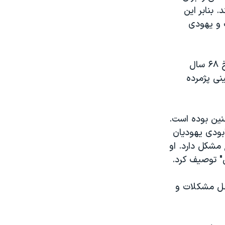
 بنابر این
 و یهودی
رهبری فلسطینی ها فکر می کند درگیر یک بازی طولانی است. آنها باید به تاریخ ۶۸ سال
نی پژمرده
ین بوده است.
ابودی یهودیان
 مشکل دارد. او
ی" توصیف کرد.
 حل مشکلات و