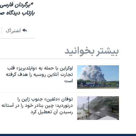
*
برگردان فارسی 
بازتاب دیدگاه ص
اشتراک
بیشتر بخوانید
اوکراین با حمله به «وایلدبریز» قلب
تجارت آنلاین روسیه را هدف گرفته
است
توفان «دلفین» جنوب ژاپن را
درنوردید؛ چین بنادر خود را در آستانه
رسیدن آن تعطیل کرد