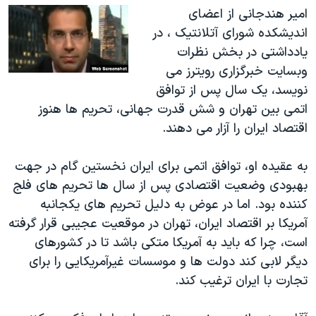
اسرائیل در جنگ
امیر هندجانی از اعضای
نرگس محمدی برنده جایزه نوبل صلح
اندیشکده شورای آتلانتیک ، در
یادداشتی در بخش نظرات
همایش محافظه‌کاران آمریکا «سی‌پک»
وبسایت خبرگزاری رویترز می
صفحه‌های ویژه
نویسد، یک سال پس از توافق
سفر پرزیدنت ترامپ به چین
اتمی بین تهران و شش قدرت جهانی، تحریم ها هنوز
اقتصاد ایران را آزار می دهند.
به عقیده او، توافق اتمی برای ایران نخستین گام در جهت
بهبودی وضعیت اقتصادی پس از سال ها تحریم های فلج
کننده بود. اما در عوض به دلیل تحریم های یکجانبه
آمریکا بر اقتصاد ایران، تهران در موقعیت عجیبی قرار گرفته
است، چرا که باید به آمریکا متکی باشد تا در کشورهای
دیگر لابی کند دولت ها و موسسات غیرآمریکایی را برای
تجارت با ایران ترغیب کند.