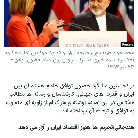
دنبال کنید
مستندها
فرهنگ و زندگی
حقوق شهروندی
انتخابات ریاست جمهوری آمریکا ۲۰۲۴
اقتصادی
حمله جمهوری اسلامی به اسرائیل
رمز مهسا
علم و فناوری
زبانهای مختلف
اسرائیل در جنگ
ورزش زنان در ایران
محمدجواد ظریف وزیر خارجه ایران و فدریکا موگرینی نماینده گروه
۱+۵ در نشست خبری مشترک در وین برای اعلام حضول توافق -
گالری عکس
اعتراضات زن، زندگی، آزادی
۲۳ تیر ۱۳۹۴
آرشیو پخش زنده
مجموعه مستندهای دادخواهی
تریبونال مردمی آبان ۹۸
در نخستین سالگرد حصول توافق جامع هسته ای بین
ایران و قدرت های جهانی، کارشناسان و رسانه ها مطالب
دادگاه حمید نوری
مختلفی در این زمینه نوشته و هر کدام از زاویه ای متفاوت
چهل سال گروگان‌گیری
به توافق و تبعات آن پرداخته اند.
قانون شفافیت دارائی کادر رهبری ایران
هندجانی:‌تحریم ها هنوز اقتصاد ایران را آزار می دهد
اعتراضات مردمی آبان ۹۸