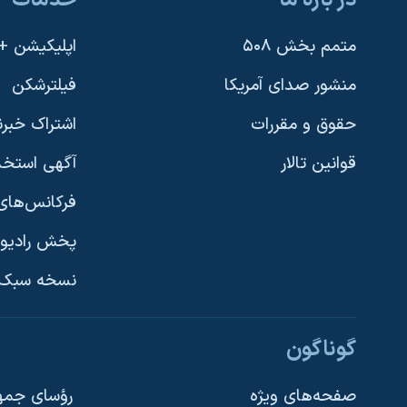
متمم بخش ۵۰۸
اپلیکیشن +VOA
منشور صدای آمریکا
فیلترشکن
حقوق و مقررات
اشتراک خبرن
قوانین تالار
آگهی استخد
فرکانس‌های 
پخش رادیو
یادگیری زبان انگلیسی
نسخه سبک 
دنبال کنید
گوناگون
صفحه‌های ویژه
رؤسای جمهو