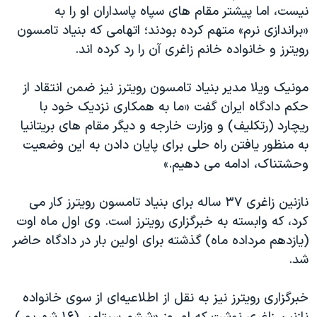
اسرائیل در جنگ
نیست، اما پیشتر مقام های سپاه پاسداران او را به
«براندازی نرم» متهم کرده بودند؛ اتهامی که بنیاد تامسون
نرگس محمدی برنده جایزه نوبل صلح
رویترز و خانواده خانم زاغری آن را رد کرده اند.
همایش محافظه‌کاران آمریکا «سی‌پک»
صفحه‌های ویژه
مونیک ویلا مدیر بنیاد تامسون رویترز نیز ضمن انتقاد از
حکم دادگاه ایران گفت «ما به همکاری نزدیک خود با
سفر پرزیدنت ترامپ به چین
ریچارد (رتکلیف) و وزارت خارجه و دیگر مقام های بریتانیا
به منظور یافتن راه حلی برای پایان دادن به این وضعیت
وحشتناک، ادامه می دهیم.»
نازنین زاغری ۳۷ ساله برای بنیاد تامسون رویترز کار می
کرد، که وابسته به خبرگزاری رویترز است. وی اول ماه اوت
(یازدهم مرداده ماه) گذشته برای اولین بار در دادگاه حاضر
شد.
خبرگزاری رویترز نیز به نقل از اطلاعیه‌ای از سوی خانواده