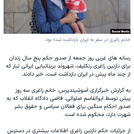
دنبال کنید
مستندها
فرهنگ و زندگی
حقوق شهروندی
انتخابات ریاست جمهوری آمریکا ۲۰۲۴
اقتصادی
حمله جمهوری اسلامی به اسرائیل
رمز مهسا
علم و فناوری
خانم زاغری در سفر به ایران بازداشت شده بود.
زبانهای مختلف
اسرائیل در جنگ
ورزش زنان در ایران
رسانه های غربی روز جمعه از صدور حکم پنج سال زندان
گالری عکس
اعتراضات زن، زندگی، آزادی
برای نازنین زاغری رتکلیف، شهروند بریتانیایی ایرانی تبار که
آرشیو پخش زنده
مجموعه مستندهای دادخواهی
از چند ماه پیش در ایران بازداشت است، خبر دادند.
تریبونال مردمی آبان ۹۸
به گزارش خبرگزاری آسوشیتدپرس، خانم زاغری سه روز
دادگاه حمید نوری
پیش توسط ابوالقاسم صلواتی، قاضی دادگاه انقلاب که به
چهل سال گروگان‌گیری
صدور احکام سنگین برای فعالان سیاسی و حقوق بشر
شهرت دارد، محکوم شده است.
قانون شفافیت دارائی کادر رهبری ایران
اعتراضات مردمی آبان ۹۸
از جزئیات حکم نازنین زاغری اطلاعات بیشتری در دسترس