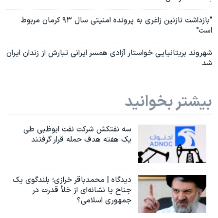
"بازداشت نازنین زاغری به پرونده امنیتی سال ۹۳ کرمان مربوط
است"
شهروند بریتانیایی خواستار آزادی همسر ایرانی تبارش از زندان ایران
شد
بیشتر بخوانید
سه نفتکش شرکت نفت ابوظبی طی
یک هفته هدف حمله قرار گرفتند
دیدگاه | محمدباقر خرازی؛ بلندگوی یک
جناح یا نشانه‌ای از خلأ قدرت در
جمهوری اسلامی؟