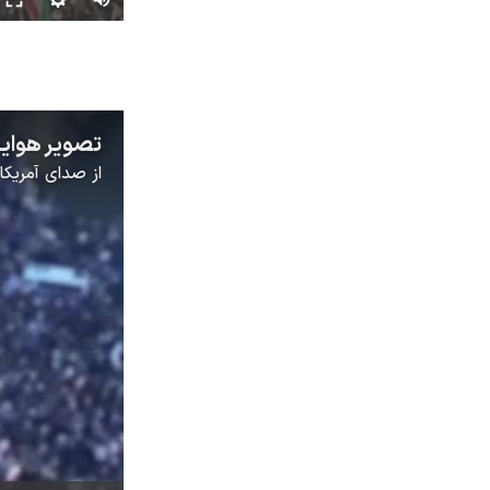
از
صدای آمریکا