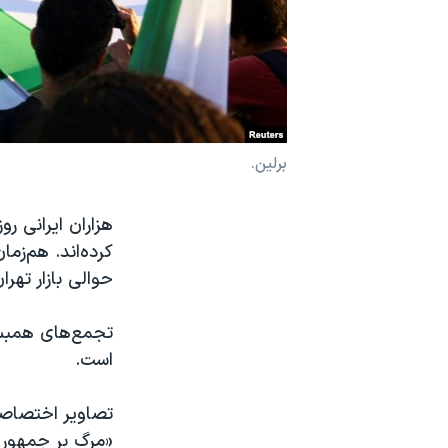
نرگس محمدی برنده جایزه نوبل صلح
همایش محافظه‌کاران آمریکا «سی‌پک»
صفحه‌های ویژه
سفر پرزیدنت ترامپ به چین
برلین.
هزاران ایرانی ر
کرده‌اند. هم‌زم
حوالی بازار تهرا
تجمع‌های همبست
است.
تصاویر اختصاصی
«مرگ بر جمهوری