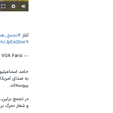
آغاز
#تجمع_هم
com/JpEaQlnxr9
— VOA Farsi صدای آمریکا (@VOAfarsi)
حامد اسماعیلیو
به صدای آمریکا
پیوسته‌اند.
در تجمع برلین، 
و شعار «مرگ بر