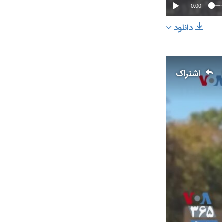
0:00
دانلود
اشتراک
اشتراک
عرض
px