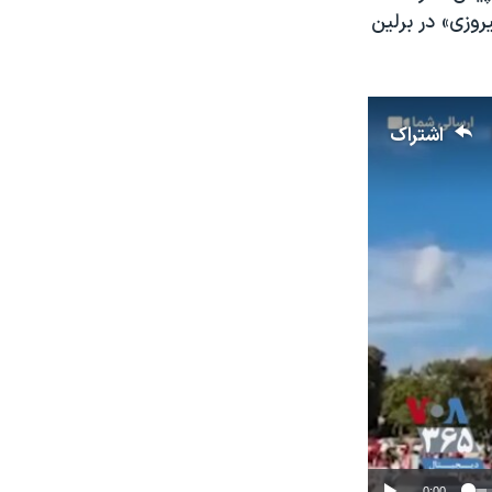
وزی» در برلین
اشتراک
0:00