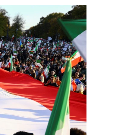
مستندها
فرهنگ و زندگی
حقوق شهروندی
انتخابات ریاست جمهوری آمریکا ۲۰۲۴
اقتصادی
حمله جمهوری اسلامی به اسرائیل
رمز مهسا
علم و فناوری
اسرائیل در جنگ
ورزش زنان در ایران
گالری عکس
اعتراضات زن، زندگی، آزادی
آرشیو پخش زنده
مجموعه مستندهای دادخواهی
تریبونال مردمی آبان ۹۸
دادگاه حمید نوری
چهل سال گروگان‌گیری
قانون شفافیت دارائی کادر رهبری ایران
اعتراضات مردمی آبان ۹۸
اسرائیل در جنگ