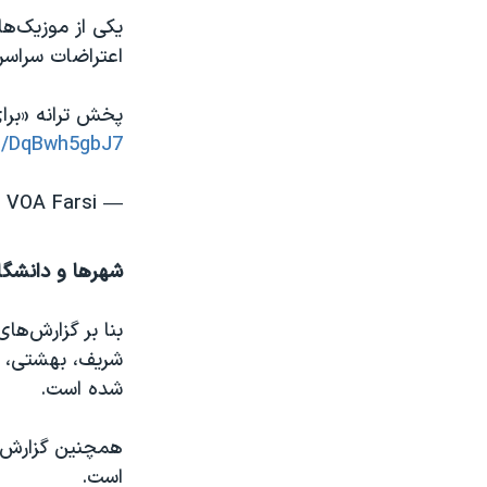
یکی از موزیک‌ها
اعتراضات سراسر
پخش ترانه «برای
om/DqBwh5gbJ7
— VOA Farsi صدای آمریکا (@VOAfarsi)
شهرها و دانشگاه
شریف، بهشتی، علا
شده است.
همچنین گزارش ش
است.