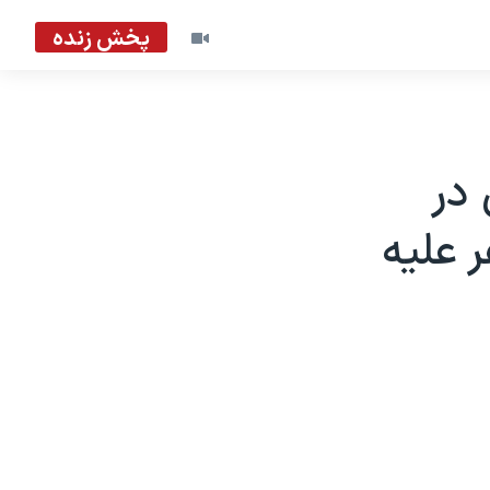
پخش زنده
در
ر علیه