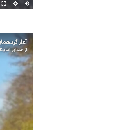
از
صدای آمریکا