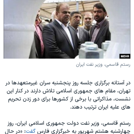
دنبال کنید
مستندها
فرهنگ و زندگی
حقوق شهروندی
انتخابات ریاست جمهوری آمریکا ۲۰۲۴
اقتصادی
حمله جمهوری اسلامی به اسرائیل
رمز مهسا
علم و فناوری
زبانهای مختلف
اسرائیل در جنگ
ورزش زنان در ایران
گالری عکس
اعتراضات زن، زندگی، آزادی
رستم قاسمی، وزیر نفت ایران
آرشیو پخش زنده
مجموعه مستندهای دادخواهی
تریبونال مردمی آبان ۹۸
در آستانه برگزاری جلسه روز پنجشنبه سران غیرمتعهدها در
تهران، مقام های جمهوری اسلامی تلاش دارند در کنار این
دادگاه حمید نوری
نشست، مذاکراتی با برخی از کشورها برای دور زدن تحریم
چهل سال گروگان‌گیری
های علیه ایران ترتیب دهند.
قانون شفافیت دارائی کادر رهبری ایران
رستم قاسمی، وزیر نفت دولت جمهوری اسلامی ایران، روز
اعتراضات مردمی آبان ۹۸
چهارشنبه هشتم شهریور به خبرگزاری فارس
گفت
: «در حال