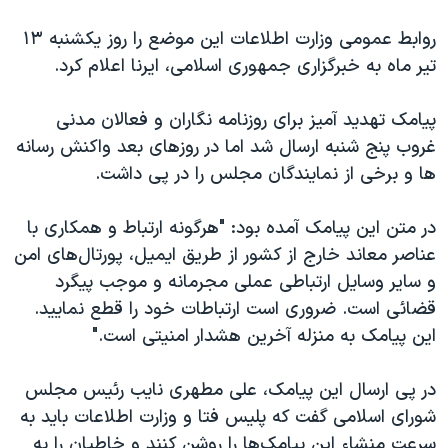
اسرائیل در جنگ
روابط عمومی وزارت اطلاعات این موضع را روز یکشنبه ۱۳
نرگس محمدی برنده جایزه نوبل صلح
تیر ماه به خبرگزاری جمهوری اسلامی، ایرنا اعلام کرد.
همایش محافظه‌کاران آمریکا «سی‌پک»
صفحه‌های ویژه
پیامک تهدید آمیز برای روزنامه نگاران و فعالان مدنی
غروب پنج شنبه ارسال شد اما در روزهای بعد واکنش رسانه
سفر پرزیدنت ترامپ به چین
ها و برخی از نمایندگان مجلس را در پی داشت.
در متن این پیامک آمده بود: "هرگونه ارتباط و همکاری با
عناصر معاند خارج از کشور از طریق ایمیل، پورتال‌های امن
و سایر وسایل ارتباطی عملی مجرمانه و موجب پیگرد
قضائی است. ضروری است ارتباطات خود را قطع نمایید.
این پیامک به‌ منزله آخرین هشدار امنیتی است."
در پی ارسال این پیامک، علی مطهری نایب رئیس مجلس
شورای اسلامی گفت که پلیس فتا و وزارت اطلاعات باید به
سرعت منشاء این پیامک‌ها را روشن کنند و خاطیان را به