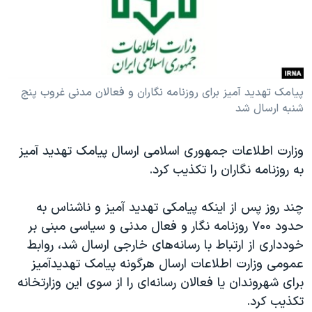
دنبال کنید
مستندها
فرهنگ و زندگی
حقوق شهروندی
انتخابات ریاست جمهوری آمریکا ۲۰۲۴
اقتصادی
حمله جمهوری اسلامی به اسرائیل
رمز مهسا
علم و فناوری
پیامک تهدید آمیز برای روزنامه نگاران و فعالان مدنی غروب پنج
زبانهای مختلف
شنبه ارسال شد
اسرائیل در جنگ
ورزش زنان در ایران
گالری عکس
اعتراضات زن، زندگی، آزادی
وزارت اطلاعات جمهوری اسلامی ارسال پیامک تهدید آمیز
آرشیو پخش زنده
مجموعه مستندهای دادخواهی
به روزنامه نگاران را تکذیب کرد.
تریبونال مردمی آبان ۹۸
چند روز پس از اینکه پیامکی تهدید آمیز و ناشناس به
دادگاه حمید نوری
حدود ۷۰۰ روزنامه نگار و فعال مدنی و سیاسی مبنی بر
چهل سال گروگان‌گیری
خودداری از ارتباط با رسانه‌های خارجی ارسال شد، روابط
عمومی وزارت اطلاعات ارسال هرگونه پیامک تهدیدآمیز
قانون شفافیت دارائی کادر رهبری ایران
برای شهروندان یا فعالان رسانه‌ای را از سوی این وزارتخانه
اعتراضات مردمی آبان ۹۸
تکذیب کرد.