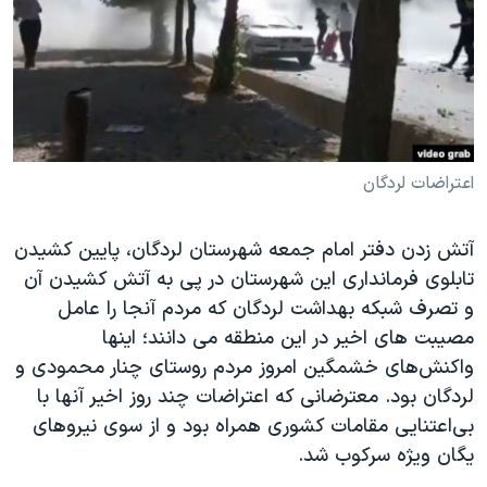
دنبال کنید
مستندها
فرهنگ و زندگی
حقوق شهروندی
انتخابات ریاست جمهوری آمریکا ۲۰۲۴
اقتصادی
حمله جمهوری اسلامی به اسرائیل
رمز مهسا
علم و فناوری
زبانهای مختلف
اسرائیل در جنگ
ورزش زنان در ایران
اعتراضات لردگان
گالری عکس
اعتراضات زن، زندگی، آزادی
آتش زدن دفتر امام جمعه شهرستان لردگان، پایین کشیدن
آرشیو پخش زنده
مجموعه مستندهای دادخواهی
تابلوی فرمانداری این شهرستان در پی به آتش کشیدن آن
تریبونال مردمی آبان ۹۸
و تصرف شبکه بهداشت لردگان که مردم آنجا را عامل
مصیبت های اخیر در این منطقه می دانند؛ اینها
دادگاه حمید نوری
واکنش‌های خشمگین امروز مردم روستای چنار محمودی و
چهل سال گروگان‌گیری
لردگان بود. معترضانی که اعتراضات چند روز اخیر آنها با
قانون شفافیت دارائی کادر رهبری ایران
بی‌اعتنایی مقامات کشوری همراه بود و از سوی نیروهای
یگان ویژه سرکوب شد.
اعتراضات مردمی آبان ۹۸