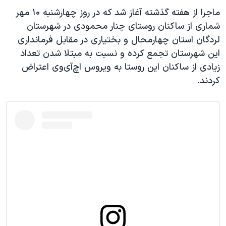
اسرائیل در جنگ
ماجرا از هفته گذشته آغاز شد که در روز چهارشنبه ۱۰ مهر
نرگس محمدی برنده جایزه نوبل صلح
شماری از ساکنان روستای چنار محمودی در شهرستان
لردگان استان چهارمحال و بختیاری در مقابل فرمانداری
همایش محافظه‌کاران آمریکا «سی‌پک»
این شهرستان تجمع کرده و نسبت به مبتلا شدن تعداد
صفحه‌های ویژه
زیادی از ساکنان این روستا به ویروس اچ‌آی‌وی اعتراض
سفر پرزیدنت ترامپ به چین
کردند.