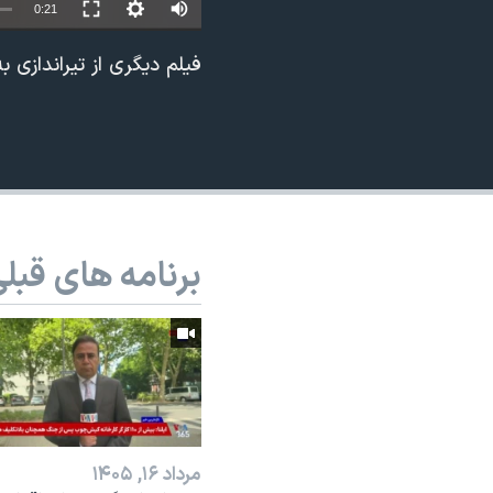
0:21
نرگس محمدی برنده جایزه نوبل صلح
فیلم دیگری از تیراندازی
همایش محافظه‌کاران آمریکا «سی‌پک»
صفحه‌های ویژه
سفر پرزیدنت ترامپ به چین
برنامه های قبل
مرداد ۱۶, ۱۴۰۵