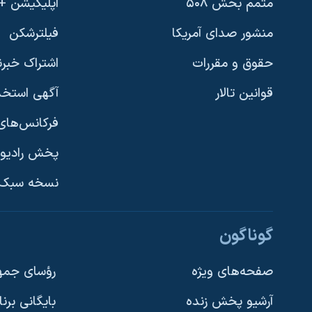
متمم بخش ۵۰۸
اپلیکیشن +VOA
منشور صدای آمریکا
فیلترشکن
حقوق و مقررات
اشتراک خبرن
قوانین تالار
آگهی استخد
فرکانس‌های 
پخش رادیو
یادگیری زبان انگلیسی
نسخه سبک 
دنبال کنید
گوناگون
صفحه‌های ویژه
رؤسای جمهو
آرشیو پخش زنده
بایگانی برن
زبانهای مختلف