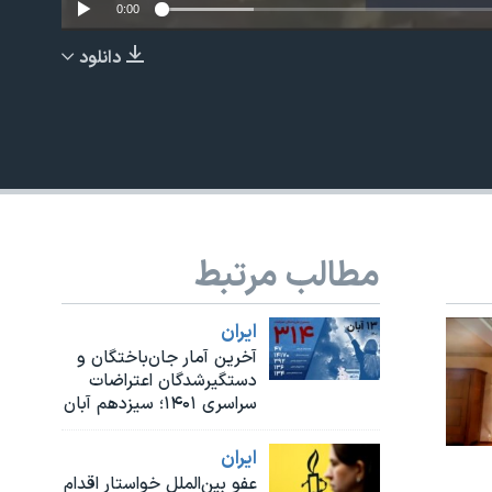
0:00
دانلود
EMBED
مطالب مرتبط
ايران
آخرین آمار جان‌باختگان و
دستگیرشدگان‌ اعتراضات
سراسری ۱۴۰۱؛ سیزدهم آبان
ايران
عفو بین‌الملل خواستار اقدام