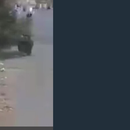
مستندها
فرهنگ و زندگی
حقوق شهروندی
انتخابات ریاست جمهوری آمریکا ۲۰۲۴
اقتصادی
حمله جمهوری اسلامی به اسرائیل
رمز مهسا
علم و فناوری
اسرائیل در جنگ
ورزش زنان در ایران
گالری عکس
اعتراضات زن، زندگی، آزادی
آرشیو پخش زنده
مجموعه مستندهای دادخواهی
تریبونال مردمی آبان ۹۸
دادگاه حمید نوری
چهل سال گروگان‌گیری
قانون شفافیت دارائی کادر رهبری ایران
اعتراضات مردمی آبان ۹۸
اسرائیل در جنگ