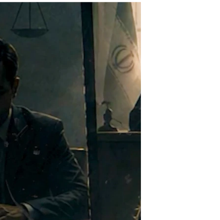
مستندها
فرهنگ و زندگی
حقوق شهروندی
انتخابات ریاست جمهوری آمریکا ۲۰۲۴
اقتصادی
حمله جمهوری اسلامی به اسرائیل
رمز مهسا
علم و فناوری
اسرائیل در جنگ
ورزش زنان در ایران
گالری عکس
اعتراضات زن، زندگی، آزادی
آرشیو پخش زنده
مجموعه مستندهای دادخواهی
تریبونال مردمی آبان ۹۸
دادگاه حمید نوری
چهل سال گروگان‌گیری
قانون شفافیت دارائی کادر رهبری ایران
اعتراضات مردمی آبان ۹۸
اسرائیل در جنگ