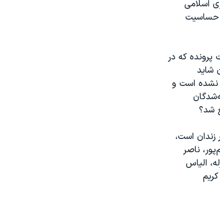
ی اسلامی
ر حساسیت
 پرونده که در
 شاید
ه نشده است و
‌شدگان
غ شد؟
 زندان است،
ور، ناصر
ه، الیاس
کریم