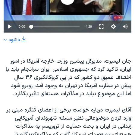
دنبال کنید
مستندها
فرهنگ و زندگی
حقوق شهروندی
انتخابات ریاست جمهوری آمریکا ۲۰۲۴
0:00
4:29
اقتصادی
حمله جمهوری اسلامی به اسرائیل
رمز مهسا
علم و فناوری
دانلود
زبانهای مختلف
اسرائیل در جنگ
ورزش زنان در ایران
جان لیمبرت، مدیرکل پیشین وزارت خارجه آمریکا در امور
گالری عکس
اعتراضات زن، زندگی، آزادی
ایران، تاکید کرد که جمهوری اسلامی ایران سرانجام باید با
آرشیو پخش زنده
مجموعه مستندهای دادخواهی
اختلاف عمیق دو کشور که در پی گروگانگیری ۳۶ سال
تریبونال مردمی آبان ۹۸
پیش در سفارت آمریکا در تهران به وجود آمد، روبرو شود
اما این موضوع نباید در مذاکرات هسته‌ای تاثیر بگذارد.
دادگاه حمید نوری
چهل سال گروگان‌گیری
آقای لیمبرت درباره خواست برخی از اعضای کنگره مبنی بر
قانون شفافیت دارائی کادر رهبری ایران
وارد کردن موضوعاتی نظیر مسئله شهروندان آمریکایی
زندانی در ایران و بحث حمایت از تروریسم به مذاکرات
اعتراضات مردمی آبان ۹۸
هسته‌ای، به «صدای آمریکا» گفت که مذاکره‌کنندگان تا