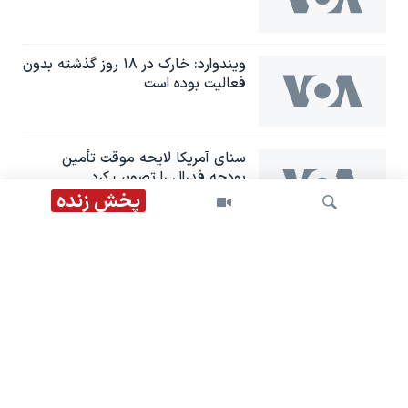
ویندوارد: خارک در ۱۸ روز گذشته بدون
فعالیت بوده است
سنای آمریکا لایحه موقت تأمین
بودجه فدرال را تصویب کرد
پخش زنده
زلنسکی: یک کودک سه‌ساله در حمله
پهپادی روسیه کشته شد
جستجو
سخنگوی قوه قضائیه: همه اموال
ساعدی‌نیا مشمول مصادره شده است