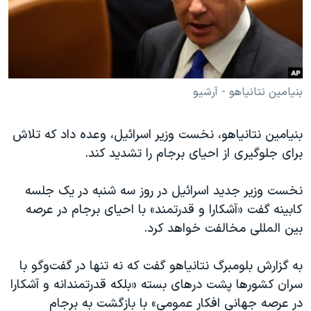
دنبال کنید
مستندها
فرهنگ و زندگی
حقوق شهروندی
انتخابات ریاست جمهوری آمریکا ۲۰۲۴
اقتصادی
حمله جمهوری اسلامی به اسرائیل
رمز مهسا
علم و فناوری
بنیامین نتانیاهو - آرشیو
زبانهای مختلف
اسرائیل در جنگ
ورزش زنان در ایران
بنیامین نتانیاهو، نخست وزیر اسرائیل، وعده داد که تلاش
گالری عکس
اعتراضات زن، زندگی، آزادی
برای جلوگیری از احیای برجام را تشدید کند.
آرشیو پخش زنده
مجموعه مستندهای دادخواهی
نخست وزیر جدید اسرائيل در روز سه شنبه در یک جلسه
تریبونال مردمی آبان ۹۸
کابینه گفت «آشکارا و قدرتمند» با احیای برجام در عرصه
دادگاه حمید نوری
بین المللی مخالفت خواهد کرد.
چهل سال گروگان‌گیری
به گزارش بلومبرگ نتانیاهو گفت که نه تنها در گفت‌وگو با
قانون شفافیت دارائی کادر رهبری ایران
سران کشورها پشت درهای بسته «بلکه قدرتمندانه و آشکارا
اعتراضات مردمی آبان ۹۸
در عرصه جهانی افکار عمومی» با بازگشت به برجام