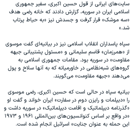
اسرائیل در جنگ
سایت‌های ایرانی از قول حسین اکبری، سفیر جمهوری
اسلامی ایران در سوریه، گزارش دادند که خانه رضی هدف
نرگس محمدی برنده جایزه نوبل صلح
«سه موشک» قرار گرفت و جسدش نیز «به حیاط پرتاب
همایش محافظه‌کاران آمریکا «سی‌پک»
شد.»
صفحه‌های ویژه
سپاه پاسداران انقلاب اسلامی نیز در بیانیه‌ای گفت موسوی
سفر پرزیدنت ترامپ به چین
از «همرزمان» قاسم سلیمانی و «مسئول پشتیبانی جبهه
مقاومت» در سوریه بود. مقامات جمهوری اسلامی به
گروه‌های شبه‌نظامی در خاورمیانه که به آنها سلاح و پول
می‌دهند «جبهه مقاومت» می‌گویند.
بیانیه سپاه در حالی است که حسین اکبری، رضی موسوی
را «دیپلمات و رایزن دوم در سفارت» ایران خواند و گفت او
«گذرنامه دیپلماتیک و اقامت دیپلماتیک» در سوریه داشت و
«در واقع بر اساس کنوانسیون‌های بین‌المللی ۱۹۶۱ و ۱۹۷۳
این حمله به عنوان جنایت» اسرائيل انجام شده است.