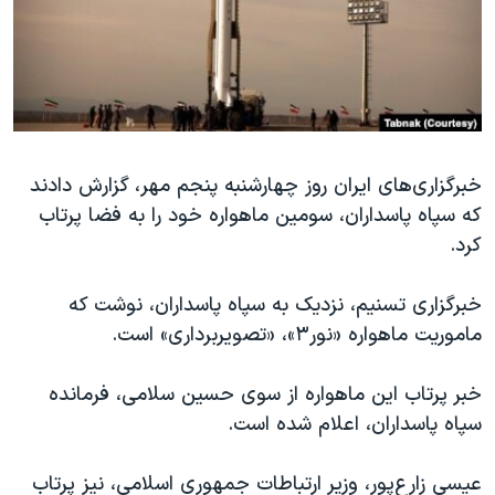
دنبال کنید
مستندها
فرهنگ و زندگی
حقوق شهروندی
انتخابات ریاست جمهوری آمریکا ۲۰۲۴
اقتصادی
حمله جمهوری اسلامی به اسرائیل
رمز مهسا
علم و فناوری
زبانهای مختلف
اسرائیل در جنگ
ورزش زنان در ایران
خبرگزاری‌های ایران روز چهارشنبه پنجم مهر، گزارش دادند
که سپاه پاسداران، سومین ماهواره خود را به فضا پرتاب
گالری عکس
اعتراضات زن، زندگی، آزادی
کرد.
آرشیو پخش زنده
مجموعه مستندهای دادخواهی
تریبونال مردمی آبان ۹۸
خبرگزاری تسنیم، نزدیک به سپاه پاسداران، نوشت که
ماموریت ماهواره «نور۳»، «تصویربرداری» است.
دادگاه حمید نوری
چهل سال گروگان‌گیری
خبر پرتاب این ماهواره از سوی حسین سلامی، فرمانده
قانون شفافیت دارائی کادر رهبری ایران
سپاه پاسداران، اعلام شده است.
اعتراضات مردمی آبان ۹۸
عیسی زارع‌پور، وزیر ارتباطات جمهوری اسلامی، نیز پرتاب