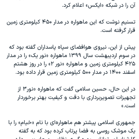
اسرائیل در جنگ
آن را در شبکه «ایکس» اعلام کرد.
نرگس محمدی برنده جایزه نوبل صلح
تسنیم نوشت که این ماهواره در مدار ۴۵۰ کیلومتری زمین
همایش محافظه‌کاران آمریکا «سی‌پک»
قرار گرفته است.
صفحه‌های ویژه
سفر پرزیدنت ترامپ به چین
پیش از این، نیروی هوافضای سپاه پاسداران گفته بود که
در سوم اردیبهشت سال ۱۳۹۹ ماهواره «نور یک» را در مدار
۴۲۵ کیلومتری زمین و ماهواره «نور ۲» را در روز هشتم
اسفند ۱۴۰۰ در مدار ۵۰۰ کیلومتری زمین قرار داده بود.
در این حال، حسین سلامی گفت که ماهواره «نور۳ از
تجهیزات تصویربرداری با دقت و کیفیت بهتر برخوردار
است.»
جمهوری اسلامی پیشتر‌ هم ماهواره‌ای با نام «خیام» را با
یک موشک روسی به فضا پرتاب کرده بود که به گفته