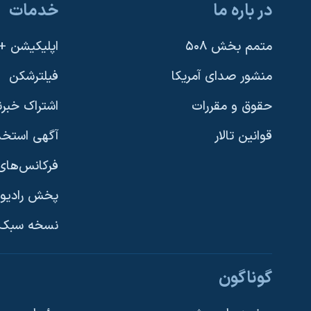
در باره ما
خدمات
متمم بخش ۵۰۸
اپلیکیشن +VOA
منشور صدای آمریکا
فیلترشکن
حقوق و مقررات
اشتراک خبرن
قوانین تالار
آگهی استخد
فرکانس‌های 
پخش رادیو
یادگیری زبان انگلیسی
نسخه سبک 
دنبال کنید
گوناگون