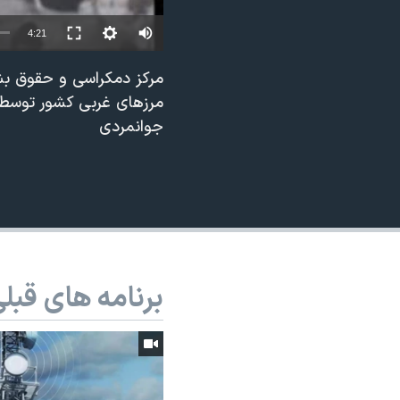
نرگس محمدی برنده جایزه نوبل صلح
4:21
همایش محافظه‌کاران آمریکا «سی‌پک»
صفحه‌های ویژه
مرزهای غربی كشور توسط ن
سفر پرزیدنت ترامپ به چین
جوانمردی
برنامه های قبل