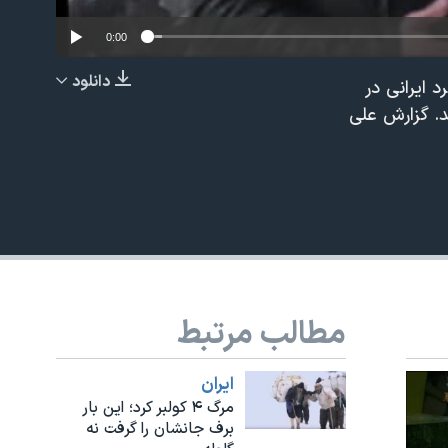
0:00
دانلود
يش از يكصد كولبر كرد ايرانی در
EMBED
. گزارش علی
مطالب مرتبط
ايران
مرگ ۴ کولبر کرد؛ این بار
برف جانشان را گرفت نه