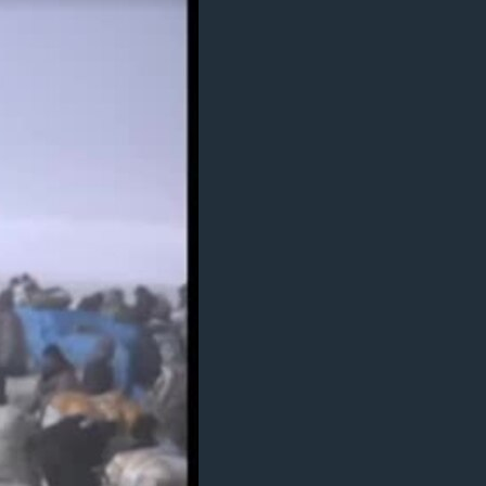
مستندها
فرهنگ و زندگی
حقوق شهروندی
انتخابات ریاست جمهوری آمریکا ۲۰۲۴
اقتصادی
حمله جمهوری اسلامی به اسرائیل
رمز مهسا
علم و فناوری
اسرائیل در جنگ
ورزش زنان در ایران
گالری عکس
اعتراضات زن، زندگی، آزادی
آرشیو پخش زنده
مجموعه مستندهای دادخواهی
تریبونال مردمی آبان ۹۸
دادگاه حمید نوری
چهل سال گروگان‌گیری
قانون شفافیت دارائی کادر رهبری ایران
اعتراضات مردمی آبان ۹۸
اسرائیل در جنگ