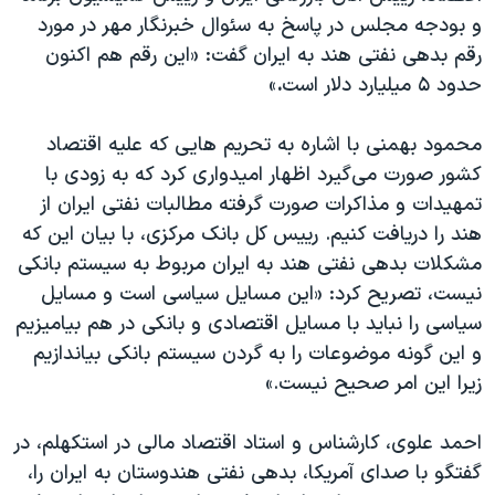
دنبال کنید
و بودجه مجلس در پاسخ به سئوال خبرنگار مهر در مورد
مستندها
فرهنگ و زندگی
رقم بدهی نفتی هند به ایران گفت: «این رقم هم اکنون
حقوق شهروندی
انتخابات ریاست جمهوری آمریکا ۲۰۲۴
حدود ۵ میلیارد دلار است
.
»
اقتصادی
حمله جمهوری اسلامی به اسرائیل
محمود بهمنی با اشاره به تحریم هایی که علیه اقتصاد
رمز مهسا
علم و فناوری
زبانهای مختلف
کشور صورت می‌گیرد اظهار امیدواری کرد که به زودی با
اسرائیل در جنگ
ورزش زنان در ایران
تمهیدات و مذاکرات صورت گرفته مطالبات نفتی ایران از
گالری عکس
اعتراضات زن، زندگی، آزادی
هند را دریافت کنیم. رییس کل بانک مرکزی، با بیان این که
مشکلات بدهی نفتی هند به ایران مربوط به سیستم بانکی
آرشیو پخش زنده
مجموعه مستندهای دادخواهی
نیست، تصریح کرد:‌ «این مسایل سیاسی است و مسایل
تریبونال مردمی آبان ۹۸
سیاسی را نباید با مسایل اقتصادی و بانکی در هم بیامیزیم
دادگاه حمید نوری
و این گونه موضوعات را به گردن سیستم بانکی بیاندازیم
زیرا این امر صحیح نیست.»
چهل سال گروگان‌گیری
قانون شفافیت دارائی کادر رهبری ایران
احمد علوی، کارشناس و استاد اقتصاد مالی در استکهلم، در
اعتراضات مردمی آبان ۹۸
گفتگو با صدای آمریکا، بدهی نفتی هندوستان به ایران را،