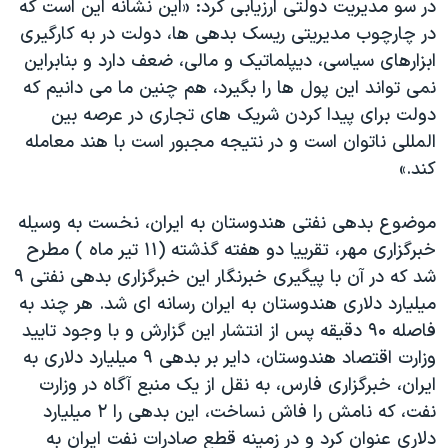
در سو مدیریت دولتی ارزیابی کرد: «این نشانه این است که
اسرائیل در جنگ
در چارچوب مدیریتی ریسک بدهی ها، دولت در به کارگیری
نرگس محمدی برنده جایزه نوبل صلح
ابزارهای سیاسی، دیپلماتیک و مالی، ضعف دارد و بنابراین
همایش محافظه‌کاران آمریکا «سی‌پک»
نمی تواند این پول ها را بگیرد، هم چنین ما می دانیم که
دولت برای پیدا کردن شریک های تجاری در عرصه بین
صفحه‌های ویژه
المللی ناتوان است و در نتیجه مجبور است با هند معامله
سفر پرزیدنت ترامپ به چین
کند.»
موضوع بدهی نفتی هندوستان به ایران، نخست به وسیله
خبرگزاری مهر، تقرییا دو هفته گذشته (۱۱ تیر ماه ) مطرح
شد که در آن با پیگیری خبرنگار این خبرگزاری بدهی نفتی ۹
میلیارد دلاری هندوستان به ایران رسانه ای شد. هر چند به
فاصله ۹۰ دقیقه پس از انتشار این گزارش و با وجود تایید
وزارت اقتصاد هندوستان، دایر بر بدهی ۹ میلیارد دلاری به
ایران، خبرگزاری فارس، به نقل از یک منبع آگاه در وزارت
نفت، که نامش را فاش نساخت، این بدهی را ۲ میلیارد
دلاری عنوان کرد و در زمینه قطع صادرات نفت ایران به