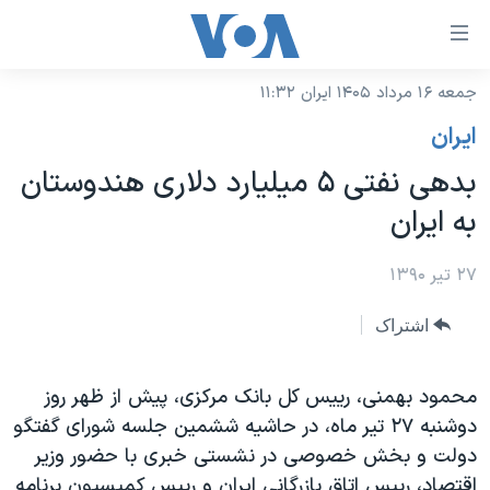
ینکهای
ابل
سترسی
جمعه ۱۶ مرداد ۱۴۰۵ ایران ۱۱:۳۲
خانه
هش
ايران
نسخه سبک وب‌سایت
ه
بدهی نفتی ۵ میلیارد دلاری هندوستان
حتوای
موضوع ها
به ایران
صلی
برنامه های تلویزیونی
ایران
هش
جدول برنامه ها
۲۷ تیر ۱۳۹۰
ه
آمریکا
فحه
صفحه‌های ویژه
جهان
اشتراک
صلی
فرکانس‌های صدای آمریکا
ورزشی
جام جهانی ۲۰۲۶
هش
پخش رادیویی
محمود بهمنی، رییس کل بانک مرکزی، پیش از ظهر روز
ه
گزیده‌ها
عملیات خشم حماسی
دوشنبه ۲۷ تیر ماه، در حاشیه ششمین جلسه شورای گفتگو
ستجو
۲۵۰سالگی آمریکا
ویژه برنامه‌ها
یادگیری زبان انگلیسی
دولت و بخش خصوصی در نشستی خبری با حضور وزیر
ویدیوها
بایگانی برنامه‌های تلویزیونی
اقتصاد، رییس اتاق بازرگانی ایران و رییس کمیسیون برنامه