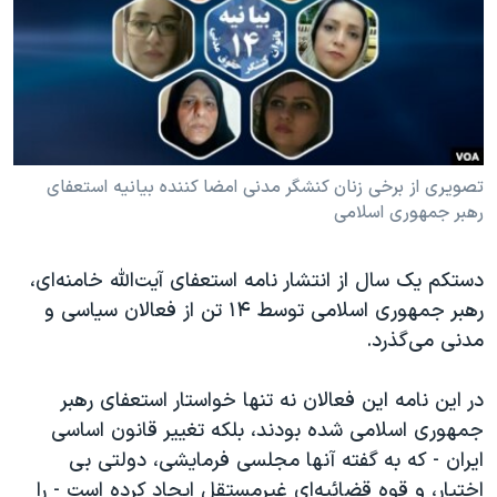
دنبال کنید
مستندها
فرهنگ و زندگی
حقوق شهروندی
انتخابات ریاست جمهوری آمریکا ۲۰۲۴
اقتصادی
حمله جمهوری اسلامی به اسرائیل
رمز مهسا
علم و فناوری
زبانهای مختلف
اسرائیل در جنگ
ورزش زنان در ایران
تصویری از برخی زنان کنشگر مدنی امضا کننده بیانیه استعفای
رهبر جمهوری اسلامی
گالری عکس
اعتراضات زن، زندگی، آزادی
آرشیو پخش زنده
مجموعه مستندهای دادخواهی
دستکم یک سال از انتشار نامه استعفای آیت‌الله خامنه‌ای،
تریبونال مردمی آبان ۹۸
رهبر جمهوری اسلامی توسط ۱۴ تن از فعالان سیاسی و
مدنی می‌گذرد.
دادگاه حمید نوری
چهل سال گروگان‌گیری
در این نامه این فعالان نه تنها خواستار استعفای رهبر
قانون شفافیت دارائی کادر رهبری ایران
جمهوری اسلامی شده بودند، بلکه تغییر قانون اساسی
ایران - که به گفته آنها مجلسی فرمایشی، دولتی بی
اعتراضات مردمی آبان ۹۸
اختیار، و قوه قضائیه‌ای غیرمستقل ایجاد کرده است - را