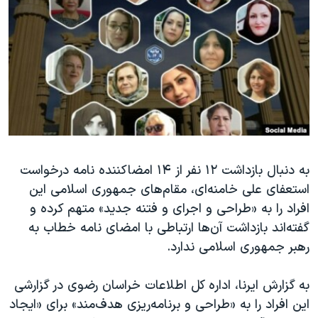
دنبال کنید
مستندها
فرهنگ و زندگی
حقوق شهروندی
انتخابات ریاست جمهوری آمریکا ۲۰۲۴
اقتصادی
حمله جمهوری اسلامی به اسرائیل
رمز مهسا
علم و فناوری
زبانهای مختلف
اسرائیل در جنگ
ورزش زنان در ایران
گالری عکس
اعتراضات زن، زندگی، آزادی
آرشیو پخش زنده
مجموعه مستندهای دادخواهی
به دنبال بازداشت ۱۲ نفر از ۱۴ امضاکننده نامه درخواست
استعفای علی خامنه‌ای، مقام‌های جمهوری اسلامی این
تریبونال مردمی آبان ۹۸
افراد را به «طراحی و اجرای و فتنه جدید» متهم کرده و
دادگاه حمید نوری
گفته‌اند بازداشت آن‌ها ارتباطی با امضای نامه خطاب به
چهل سال گروگان‌گیری
رهبر جمهوری اسلامی ندارد.
قانون شفافیت دارائی کادر رهبری ایران
به گزارش ایرنا، اداره کل اطلاعات خراسان رضوی در گزارشی
اعتراضات مردمی آبان ۹۸
این افراد را به «طراحی و برنامه‌ریزی هدف‌مند» برای «ایجاد