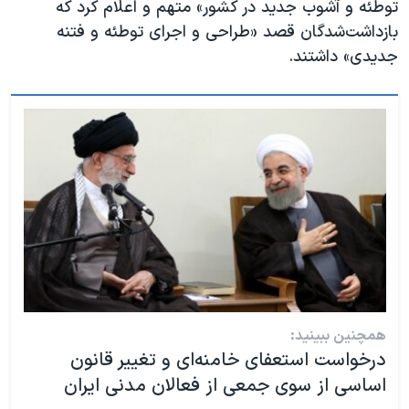
اسرائیل در جنگ
توطئه و آشوب جدید در کشور» متهم و اعلام کرد که
بازداشت‌شدگان قصد «طراحی و اجرای توطئه و فتنه
نرگس محمدی برنده جایزه نوبل صلح
جدیدی» داشتند.
همایش محافظه‌کاران آمریکا «سی‌پک»
صفحه‌های ویژه
سفر پرزیدنت ترامپ به چین
همچنین ببینید:
درخواست استعفای خامنه‌ای و تغییر قانون
اساسی از سوی جمعی از فعالان مدنی ایران