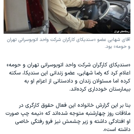
دنبال کنید
مستندها
فرهنگ و زندگی
حقوق شهروندی
انتخابات ریاست جمهوری آمریکا ۲۰۲۴
اقتصادی
حمله جمهوری اسلامی به اسرائیل
رمز مهسا
علم و فناوری
آقای شهابی عضو «سندیکای کارگران شرکت واحد اتوبوسرانی تهران
زبانهای مختلف
و حومه» بود.
اسرائیل در جنگ
ورزش زنان در ایران
گالری عکس
اعتراضات زن، زندگی، آزادی
«سندیکای کارگران شرکت واحد اتوبوسرانی تهران و حومه»
آرشیو پخش زنده
مجموعه مستندهای دادخواهی
اعلام کرد که رضا شهابی، عضو زندانی این سندیکا، سکته
کرده اما مسئولان زندان و دادستانی از اعزام او به
تریبونال مردمی آبان ۹۸
بیمارستان خودداری کرده‌اند.
دادگاه حمید نوری
چهل سال گروگان‌گیری
بنا بر این گزارش خانواده این فعال حقوق کارگری در
ملاقات روز چهارشنبه متوجه شده‌اند که «نیمه چپ صورت
قانون شفافیت دارائی کادر رهبری ایران
او افتادگی داشته و زیر چشمش نیز فرو رفتگی خاصی
اعتراضات مردمی آبان ۹۸
داشته است».