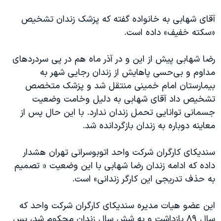
اسرائیل در جنگ
آقای شهابی به خانواده گفته که پزشک زندان تشخیص
نرگس محمدی برنده جایزه نوبل صلح
«سکته خفیف» داده است.
همایش محافظه‌کاران آمریکا «سی‌پک»
صفحه‌های ویژه
رضا شهابی پیش از این و در آذر ماه هم در پی سردردهای
مداوم و بی‌حسی پاهایش از زندان رجایی شهر به
سفر پرزیدنت ترامپ به چین
بیمارستان امام خمینی منتقل شد و پزشک متخصص
تشخیص داد آقای شهابی به دلیل وخامت وضعیت
جسمانی توانایی تحمل زندان ندارد. با این حال پس از
معاینه دوباره به زندان بازگردانده شد.
سندیکای کارگران شرکت واحد اتوبوسرانی تهران هشدار
داده که ادامه زندان رضا شهابی با این وضعیت « تصمیم
به حذف تدریجی این کارگر زندانی» است.
این عضو هیات مدیره سندیکای کارگران شرکت واحد که
سال ۸۹ بازداشت و به شش سال زندان محکوم شد، پس