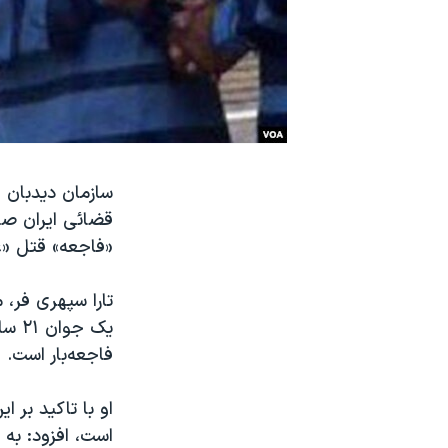
نرگس محمدی برنده جایزه نوبل صلح
همایش محافظه‌کاران آمریکا «سی‌پک»
صفحه‌های ویژه
سفر پرزیدنت ترامپ به چین
سازمان دیدبان 
قضائی ایران صو
«فاجعه» قتل «ع
تارا سپهری فر،
یک ج
فاجعه‌بار است.
او با تاکید بر 
است، افزود: به 