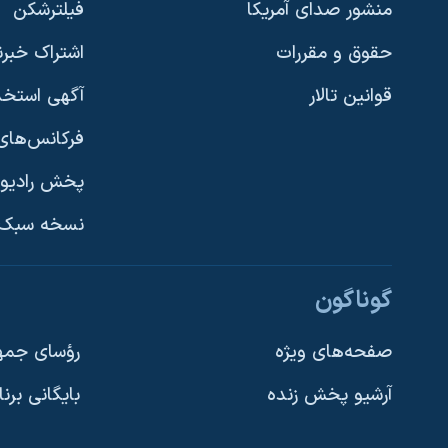
منشور صدای آمریکا
فیلترشکن
حقوق و مقررات
اشتراک خبرن
قوانین تالار
آگهی استخد
فرکانس‌های 
پخش رادیو
یادگیری زبان انگلیسی
نسخه سبک 
دنبال کنید
گوناگون
صفحه‌های ویژه
رؤسای جمهو
آرشیو پخش زنده
بایگانی برن
زبانهای مختلف