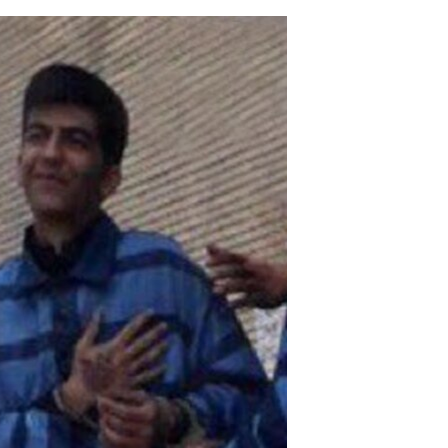
مستندها
فرهنگ و زندگی
حقوق شهروندی
انتخابات ریاست جمهوری آمریکا ۲۰۲۴
اقتصادی
حمله جمهوری اسلامی به اسرائیل
رمز مهسا
علم و فناوری
اسرائیل در جنگ
ورزش زنان در ایران
گالری عکس
اعتراضات زن، زندگی، آزادی
آرشیو پخش زنده
مجموعه مستندهای دادخواهی
تریبونال مردمی آبان ۹۸
دادگاه حمید نوری
چهل سال گروگان‌گیری
قانون شفافیت دارائی کادر رهبری ایران
اعتراضات مردمی آبان ۹۸
اسرائیل در جنگ