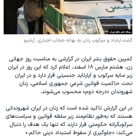
دنبال کنید
مستندها
فرهنگ و زندگی
حقوق شهروندی
انتخابات ریاست جمهوری آمریکا ۲۰۲۴
اقتصادی
حمله جمهوری اسلامی به اسرائیل
رمز مهسا
علم و فناوری
گشت ارشاد و سرکوب زنان به بهانه حجاب اجباری. آرشیو
زبانهای مختلف
اسرائیل در جنگ
ورزش زنان در ایران
کمپین حقوق بشر ایران در گزارشی به مناسبت روز جهانی
گالری عکس
اعتراضات زن، زندگی، آزادی
زن، هشتم مارس ۱۸ اسفند، اعلام کرد که این روز در ایران
آرشیو پخش زنده
مجموعه مستندهای دادخواهی
زیر سایه سرکوب و آپارتاید جنسیتی قرار دارد و در ایران
تحت حاکمیت قوانینِ شرعیِ جمهوری اسلامی، زنان
تریبونال مردمی آبان ۹۸
شهروندان «درجه دوم» محسوب می‌‌شوند.
دادگاه حمید نوری
چهل سال گروگان‌گیری
در این گزارش تاکید شده است که زنان در ایران شهروندانی
هستند که به‌طور نظام‌مند زیر سلطه قوانین و سیاست‌های
قانون شفافیت دارائی کادر رهبری ایران
سرکوبگرانه‌ حکومتی قرار دارند که تنها یک هدف را دنبال
اعتراضات مردمی آبان ۹۸
می‌کند: «جلوگیری از سقوط استبداد دینی حاکم.»