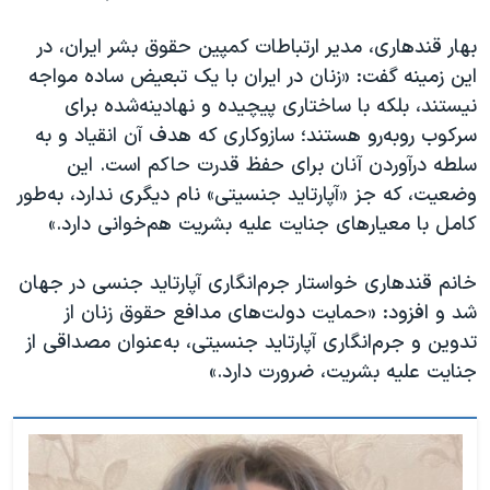
اسرائیل در جنگ
بهار قندهاری، مدیر ارتباطات کمپین حقوق بشر ایران، در
نرگس محمدی برنده جایزه نوبل صلح
این زمینه گفت: «زنان در ایران با یک تبعیض ساده مواجه
همایش محافظه‌کاران آمریکا «سی‌پک»
نیستند، بلکه با ساختاری پیچیده و نهادینه‌شده برای
صفحه‌های ویژه
سرکوب روبه‌‌رو هستند؛ سازوکاری که هدف آن انقیاد و به
سلطه درآوردن آنان برای حفظ قدرت حاکم است. این
سفر پرزیدنت ترامپ به چین
وضعیت، که جز «آپارتاید جنسیتی» نام دیگری ندارد، به‌طور
کامل با معیارهای جنایت علیه بشریت هم‌خوانی دارد.»
خانم قندهاری خواستار جرم‌انگاری آپارتاید جنسی در جهان
شد و افزود: «حمایت دولت‌های مدافع حقوق زنان از
تدوین و جرم‌انگاری آپارتاید جنسیتی، به‌عنوان مصداقی از
جنایت علیه بشریت، ضرورت دارد.»