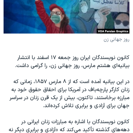
دنبال کنید
مستندها
فرهنگ و زندگی
حقوق شهروندی
انتخابات ریاست جمهوری آمریکا ۲۰۲۴
اقتصادی
حمله جمهوری اسلامی به اسرائیل
رمز مهسا
علم و فناوری
روز جهانی زن
زبانهای مختلف
اسرائیل در جنگ
ورزش زنان در ایران
کانون نویسندگان ایران روز جمعه ۱۷ اسفند با انتشار
گالری عکس
اعتراضات زن، زندگی، آزادی
بیانیه‌ای هشتم مارس، روز جهانی زن‌، را گرامی داشت.
آرشیو پخش زنده
مجموعه مستندهای دادخواهی
در این بیانیه آمده است که از ۸ مارس ۱۸۵۷، زمانی که
تریبونال مردمی آبان ۹۸
زنان کارگر پارچه‌باف در آمریکا برای احقاق حقوق خود به
دادگاه حمید نوری
مبارزه برخاستند، تاکنون، بیش از یک قرن زنان در سراسر
چهل سال گروگان‌گیری
جهان برای آزادی و برابری تلاش کرده‌اند.
قانون شفافیت دارائی کادر رهبری ایران
کانون نویسندگان با اشاره به مبارزات زنان ایرانی در
اعتراضات مردمی آبان ۹۸
دهه‌های گذشته تأکید می‌کند که «آزادی و برابری دیگر نه