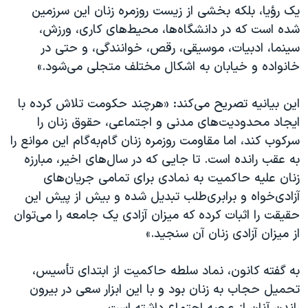
اسرائیل در جنگ
یک رؤیا، بلکه بخشی از زیست روزمره زنان این سرزمین
شده است که در دانشگاه‌ها، محیط‌های کاری، ورزش،
نرگس محمدی برنده جایزه نوبل صلح
سینما، ادبیات، موسیقی، رقص، خوانندگی، و حتی در
همایش محافظه‌کاران آمریکا «سی‌پک»
خانواده و خیابان به اشکال مختلف متجلی می‌شود.»
صفحه‌های ویژه
این بیانیه تصریح می‌کند: «هرچند حکومت تلاش کرده با
سفر پرزیدنت ترامپ به چین
ایجاد محدودیت‌های مدنی و اجتماعی، حقوق زنان را
سرکوب کند، اما مقاومت روزمره زنان گام‌به‌گام این موانع را
به عقب رانده است. تا جایی که در سال‌های اخیر، مبارزه
زنان علیه حاکمیت به نمادی برای تمامی جریان‌های
آزادی‌خواه و برابری‌طلب تبدیل شده و بیش از پیش این
حقیقت را اثبات کرده که میزان آزادی یک جامعه را می‌توان
از میزان آزادی زنان آن سنجید.»
به گفته کانون، نماد سلطه‌ حاکمیت از ابتدای تأسیس،
تحمیل حجاب به زنان بود و با این ابزار سعی در بیرون