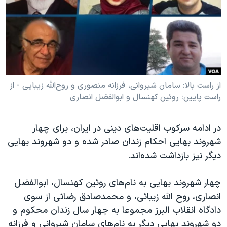
دنبال کنید
مستندها
فرهنگ و زندگی
حقوق شهروندی
انتخابات ریاست جمهوری آمریکا ۲۰۲۴
اقتصادی
حمله جمهوری اسلامی به اسرائیل
رمز مهسا
علم و فناوری
زبانهای مختلف
اسرائیل در جنگ
ورزش زنان در ایران
از راست بالا: سامان شیروانی، فرزانه منصوری و روح‌الله زیبایی - از
راست پایین: روئین کهنسال و ابوالفضل انصاری
گالری عکس
اعتراضات زن، زندگی، آزادی
آرشیو پخش زنده
مجموعه مستندهای دادخواهی
در ادامه سرکوب اقلیت‌های دینی در ایران، برای چهار
تریبونال مردمی آبان ۹۸
شهروند بهایی احکام زندان صادر شده و دو شهروند بهایی
دیگر نیز بازداشت شده‌اند.
دادگاه حمید نوری
چهل سال گروگان‌گیری
چهار شهروند بهایی به نام‌های روئین کهنسال، ابوالفضل
قانون شفافیت دارائی کادر رهبری ایران
انصاری، روح الله زیبائی، و محمدصادق رضائی از سوی
دادگاه انقلاب البرز مجموعا به چهار سال زندان محکوم و
اعتراضات مردمی آبان ۹۸
دو شهروند بهایی دیگر به نام‌های سامان شیروانی و فرزانه