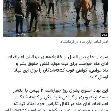
دنبال کنید
مستندها
فرهنگ و زندگی
حقوق شهروندی
انتخابات ریاست جمهوری آمریکا ۲۰۲۴
اقتصادی
حمله جمهوری اسلامی به اسرائیل
رمز مهسا
علم و فناوری
زبانهای مختلف
اسرائیل در جنگ
ورزش زنان در ایران
اعتراضات آبان ماه در کرمانشاه
گالری عکس
اعتراضات زن، زندگی، آزادی
سازمان عفو بین الملل از خانواده‌های قربانیان اعتراضات
آرشیو پخش زنده
مجموعه مستندهای دادخواهی
آبان ماه خواست برای ثبت موارد نقض حقوق بشر و
تریبونال مردمی آبان ۹۸
دادخواهی، گواهی فوت کشته‌شدگان را برای این نهاد
ارسال کنند.
دادگاه حمید نوری
چهل سال گروگان‌گیری
این نهاد حقوق بشری روز چهارشنبه ۲ بهمن با انتشار
قانون شفافیت دارائی کادر رهبری ایران
پست و تصویری از گواهی فوت یکی از کشته شدگان
اعتراضات آبان ماه در کانال تگرامی خود اعلام کرد که،
اعتراضات مردمی آبان ۹۸
مقامات جمهوری اسلامی در گواهی‌های فوت کشته‌شدگان