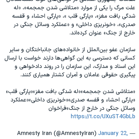
اسرائیل در جنگ
علت مرگ را یکی از موارد «متلاشی شدن جمجمه»، «له
نرگس محمدی برنده جایزه نوبل صلح
شدگی بافت مغز»، «پارگی قلب »، «پارگی احشاء و قفسه
صدری»، «خونریزی داخلی» و «عملکرد وسائل جنگی در
همایش محافظه‌کاران آمریکا «سی‌پک»
خارج از جنگ» عنوان کرده‌اند.
صفحه‌های ویژه
سفر پرزیدنت ترامپ به چین
سازمان عفو بین‌الملل از خانواده‌های جانباختگان و سایر
کسانی که دسترسی به این گواهی‌ها دارند خواست با ارسال
این اسناد و مدارک، این سازمان را در روند دادخواهی و
پیگیری حقوقی عاملان و آمران کشتار همیاری کنند.
«متلاشی شدن جمجمه»«له شدگی بافت مغز»«پارگی قلب»
«پارگی احشاء و قفسه صدری»«خونریزی داخلی»«عملکرد
وسائل جنگی در خارج از جنگ»فراخوان
https://t.co/UXuST4GbLb
January 22,
— Amnesty Iran (@AmnestyIran)