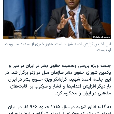
دنبال کنید
مستندها
فرهنگ و زندگی
حقوق شهروندی
انتخابات ریاست جمهوری آمریکا ۲۰۲۴
اقتصادی
حمله جمهوری اسلامی به اسرائیل
رمز مهسا
علم و فناوری
زبانهای مختلف
اسرائیل در جنگ
ورزش زنان در ایران
این آخرین گزارش احمد شهید است. هنوز خبری از تمدید ماموریت
او نیست.
گالری عکس
اعتراضات زن، زندگی، آزادی
آرشیو پخش زنده
مجموعه مستندهای دادخواهی
جلسه ویژه بررسی وضعیت حقوق بشر در ایران در سی و
تریبونال مردمی آبان ۹۸
یکمین شورای حقوق بشر سازمان ملل در ژنو برگزار شد. در
دادگاه حمید نوری
این جلسه احمد شهید، گزارشگر ویژه حقوق بشر در ایران
بار دیگر افزایش اعدام‌ها و فشار و سرکوب بر اقلیت‌های
چهل سال گروگان‌گیری
مذهبی در ایران را محکوم کرد.
قانون شفافیت دارائی کادر رهبری ایران
اعتراضات مردمی آبان ۹۸
به گفته آقای شهید در سال ۲۰۱۵ حدود ۹۶۶ نفر در ایران
اعدام شده‌اند که ۵۰۰ نفر از اعدام شدگان مرتبط با جرایم