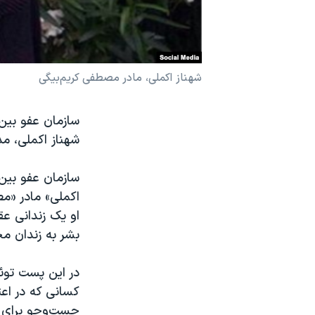
نرگس محمدی برنده جایزه نوبل صلح
همایش محافظه‌کاران آمریکا «سی‌پک»
صفحه‌های ویژه
شهناز اکملی، مادر مصطفی کریم‌بیگی
سفر پرزیدنت ترامپ به چین
سازمان عفو بین
شهناز اکملی، مد
سازمان عفو بین‌
او یک زندانی ع
بشر به زندان م
در این پست توئ
جست‌وجو برای 