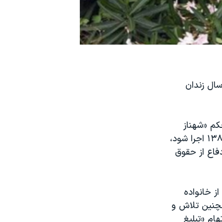
ال زندان
حکم «شهناز
اکملی» مادر «مصطفی کریم‌بیگی» از کشته‌شدگان در اعتراضات عاشورای سال ۱۳۸۸ اجرا شود،
فاع از حقوق
ز خانواده
ن کشته شدند و همچنین تلاش و
م «تبلیغ