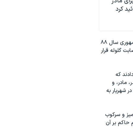
ای مادر
فرزند او، مصطفی کریم بیگی، در جریان اعتراضات به نتایج انتخابات ریاست جمهوری سال ۸۸
بت گلوله قرار
ادند که
 مادر، و
 شهریار به
میز و سرکوب
 حاکم بر آن