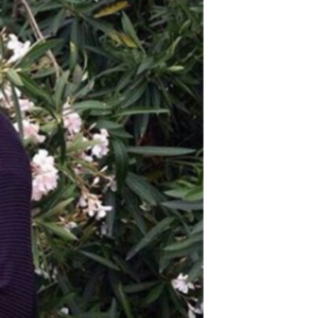
مستندها
فرهنگ و زندگی
حقوق شهروندی
انتخابات ریاست جمهوری آمریکا ۲۰۲۴
اقتصادی
حمله جمهوری اسلامی به اسرائیل
رمز مهسا
علم و فناوری
اسرائیل در جنگ
ورزش زنان در ایران
گالری عکس
اعتراضات زن، زندگی، آزادی
آرشیو پخش زنده
مجموعه مستندهای دادخواهی
تریبونال مردمی آبان ۹۸
دادگاه حمید نوری
چهل سال گروگان‌گیری
قانون شفافیت دارائی کادر رهبری ایران
اعتراضات مردمی آبان ۹۸
اسرائیل در جنگ