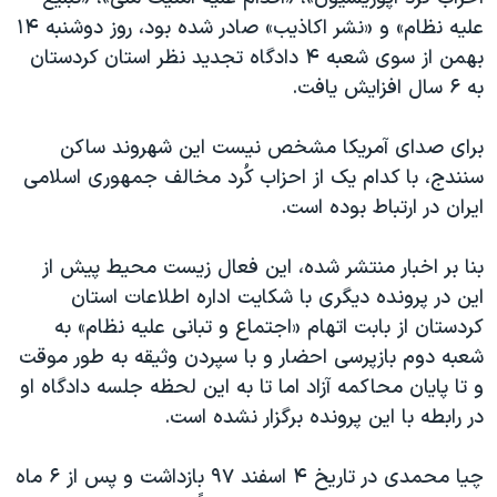
اسرائیل در جنگ
علیه نظام» و «نشر اکاذیب» صادر شده بود، روز دوشنبه ۱۴
نرگس محمدی برنده جایزه نوبل صلح
بهمن از سوی شعبه ۴ دادگاه تجدید نظر استان کردستان
به ۶ سال افزایش یافت.
همایش محافظه‌کاران آمریکا «سی‌پک»
صفحه‌های ویژه
برای صدای آمریکا مشخص نیست این شهروند ساکن
سفر پرزیدنت ترامپ به چین
سنندج، با کدام یک از احزاب کُرد مخالف جمهوری اسلامی
ایران در ارتباط بوده است.
بنا بر اخبار منتشر شده، این فعال زیست محیط پیش از
این در پرونده‌ دیگری با شکایت اداره اطلاعات استان
کردستان از بابت اتهام «اجتماع و تبانی علیه نظام» به
شعبه دوم بازپرسی احضار و با سپردن وثیقه به طور موقت
و تا پایان محاکمه آزاد اما تا به این لحظه جلسه دادگاه او
در رابطه با این پرونده برگزار نشده است.
چیا محمدی در تاریخ ۴ اسفند ۹۷ بازداشت و پس از ۶ ماه