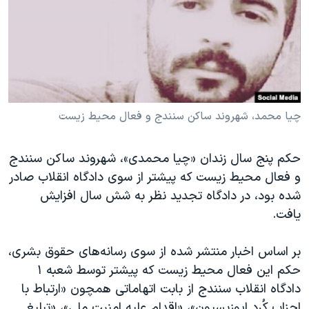
دنبال کنید
مستندها
فرهنگ و زندگی
حقوق شهروندی
انتخابات ریاست جمهوری آمریکا ۲۰۲۴
اقتصادی
حمله جمهوری اسلامی به اسرائیل
رمز مهسا
علم و فناوری
زبانهای مختلف
اسرائیل در جنگ
ورزش زنان در ایران
چیا محمد، شهروند ساکن سنندج و فعال محیط زیست
گالری عکس
اعتراضات زن، زندگی، آزادی
حکم پنج سال زندان «چیا محمدی»، شهروند ساکن سنندج
آرشیو پخش زنده
مجموعه مستندهای دادخواهی
و فعال محیط زیست که پیشتر از سوی دادگاه انقلاب صادر
تریبونال مردمی آبان ۹۸
شده بود، در دادگاه تجدید نظر به شش سال افزایش
یافت.
دادگاه حمید نوری
چهل سال گروگان‌گیری
بر اساس اخبار منتشر شده از سوی رسانه‌های حقوق بشری،
قانون شفافیت دارائی کادر رهبری ایران
حکم این فعال محیط زیست که پیشتر توسط شعبه ۱
دادگاه انقلاب سنندج از بابت اتهاماتی همچون «ارتباط با
اعتراضات مردمی آبان ۹۸
احزاب کُرد اپوزیسیون»، «اقدام علیه امنیت ملی»، «تبلیغ