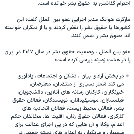
اسرائیل در جنگ
احترام گذاشتن به حقوق بشر خوانده است.
نرگس محمدی برنده جایزه نوبل صلح
مارگرت هوانگ مدیر اجرایی عفو بین الملل گفت: این
همایش محافظه‌کاران آمریکا «سی‌پک»
کشورها یا حقوق بشر را نقض کردند و یا از دیگران خواسته
صفحه‌های ویژه
اند حقوق بشر را نقض کنند.
سفر پرزیدنت ترامپ به چین
عفو بین الملل ، وضعیت حقوق بشر در سال ۲۰۱۷ در ایران
را در هشت زمینه بررسی کرده است:
در بخش آزادی بیان ، تشکل و اجتماعات، یادآوری
می کند شمار بسیاری از منتقدان، معترضان،
خبرنگاران، کارکنان رسانه های آنلاین، دانشجویان،
فیلمسازان، موسیقیدانان، نویسندگان، فعالان حقوق
بشر، فعالان محیط زیست، فعالان اتحادیه های
کارگری، فعالان حقوق زنان، اقلیت ها، مخالفان حکم
اعدام، وکلا و آن هایی که در پی اجرای عدالت برای
مسببان و مرتکبان به اعدام های دسته جمعی در