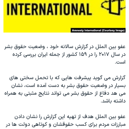
دنبال کنید
مستندها
فرهنگ و زندگی
حقوق شهروندی
انتخابات ریاست جمهوری آمریکا ۲۰۲۴
اقتصادی
حمله جمهوری اسلامی به اسرائیل
رمز مهسا
علم و فناوری
زبانهای مختلف
عفو بین الملل در گزارش سالانه خود ، وضعیت حقوق بشر
اسرائیل در جنگ
ورزش زنان در ایران
در سال ۲۰۱۷ را در ۱۵۹ کشور از جمله ایران بررسی کرده
گالری عکس
اعتراضات زن، زندگی، آزادی
است.
آرشیو پخش زنده
مجموعه مستندهای دادخواهی
گزارش می گوید پیشرفت هایی که با تحمل سختی های
تریبونال مردمی آبان ۹۸
بسیار در وضعیت حقوق بشر به دست آمده است، نشان
دادگاه حمید نوری
می هد دفاع از حقوق بشر می تواند نتایج مثبتی به همراه
چهل سال گروگان‌گیری
داشته باشد.
قانون شفافیت دارائی کادر رهبری ایران
عفو بین الملل هدف از تهیه این گزارش را نشان دادن
اعتراضات مردمی آبان ۹۸
مبارزات مردم برای کسب حقوقشان و کوتاهی دولت ها در