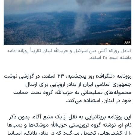
دنبال کنید
مستندها
فرهنگ و زندگی
حقوق شهروندی
انتخابات ریاست جمهوری آمریکا ۲۰۲۴
اقتصادی
حمله جمهوری اسلامی به اسرائیل
رمز مهسا
علم و فناوری
زبانهای مختلف
اسرائیل در جنگ
ورزش زنان در ایران
تبادل روزانه آتش بین اسرائیل و حزب‌الله لبنان تقریباً روزانه ادامه
داشته است. ۲۰ اسفند.
گالری عکس
اعتراضات زن، زندگی، آزادی
آرشیو پخش زنده
مجموعه مستندهای دادخواهی
روزنامه «تلگراف» روز پنجشنبه، ۲۴ اسفند، در گزارشی نوشت
تریبونال مردمی آبان ۹۸
جمهوری اسلامی ایران از بنادر اروپایی برای ارسال
محموله‌های تسلیحاتی به حزب‌الله، گروه تحت حمایت
دادگاه حمید نوری
خود در لبنان، استفاده می‌کند.
چهل سال گروگان‌گیری
قانون شفافیت دارائی کادر رهبری ایران
این روزنامه بریتانیایی به نقل از یک منبع آگاه، بدون ذکر
نام او، نوشته گروه تروریستی حزب‌الله موشک‌ها و بمب‌ها
اعتراضات مردمی آبان ۹۸
را از کشتی‌هایی تحویل می‌گیرد که در بنادر بلژیک، اسپانیا