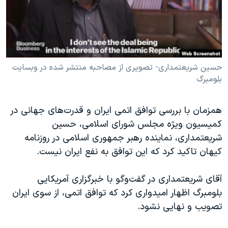
دنبال کنید
مستندها
فرهنگ و زندگی
حقوق شهروندی
انتخابات ریاست جمهوری آمریکا ۲۰۲۴
اقتصادی
حمله جمهوری اسلامی به اسرائیل
رمز مهسا
علم و فناوری
حسین شریعتمداری- تصویری از مصاحبه منتشر شده در وبسایت
زبانهای مختلف
بلومبرگ
اسرائیل در جنگ
ورزش زنان در ایران
گالری عکس
اعتراضات زن، زندگی، آزادی
همزمان با بررسی توافق اتمی ایران و قدرت‌های جهانی در
آرشیو پخش زنده
مجموعه مستندهای دادخواهی
کمیسیون ویژه مجلس شورای اسلامی، حسین
شریعتمداری، نماینده رهبر جمهوری اسلامی در روزنامه
تریبونال مردمی آبان ۹۸
کیهان تاکید کرد که این توافق به نفع ایران نیست.
دادگاه حمید نوری
چهل سال گروگان‌گیری
آقای شریعتمداری در گفت‌وگو با خبرگزاری آمریکایی
بلومبرگ اظهار امیدواری کرد که توافق اتمی، از سوی ایران
قانون شفافیت دارائی کادر رهبری ایران
تصویب و نهایی نشود.
اعتراضات مردمی آبان ۹۸