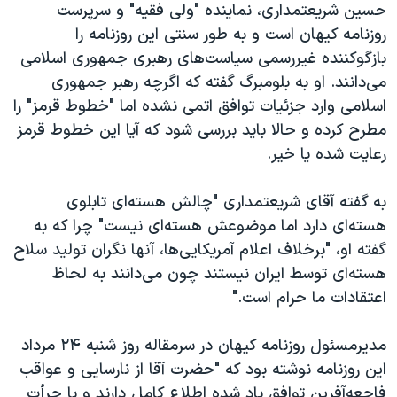
اسرائیل در جنگ
حسین شریعتمداری، نماینده "ولی فقیه" و سرپرست
روزنامه کیهان است و به طور سنتی این روزنامه را
نرگس محمدی برنده جایزه نوبل صلح
بازگوکننده غیررسمی سیاست‌های رهبری جمهوری اسلامی
همایش محافظه‌کاران آمریکا «سی‌پک»
می‌دانند. او به بلومبرگ گفته که اگرچه رهبر جمهوری
صفحه‌های ویژه
اسلامی وارد جزئیات توافق اتمی نشده اما "خطوط قرمز" را
مطرح کرده و حالا باید بررسی شود که آیا این خطوط قرمز
سفر پرزیدنت ترامپ به چین
رعایت شده یا خیر.
به گفته آقای شریعتمداری "چالش هسته‌ای تابلوی
هسته‌ای دارد اما موضوعش هسته‌ای نیست" چرا که به
گفته او، "برخلاف اعلام آمریکایی‌ها، آنها نگران تولید سلاح
هسته‌ای توسط ایران نیستند چون می‌دانند به لحاظ
اعتقادات ما حرام است."
مدیرمسئول روزنامه کیهان در سرمقاله روز شنبه ۲۴ مرداد
این روزنامه نوشته بود که "حضرت آقا از نارسایی و عواقب
فاجعه‌آفرین توافق یاد شده اطلاع‌ کامل دارند و با جرأت