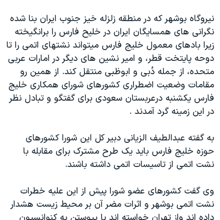
اسرائیل در جنگ
نیروگاه بوشهر که در منطقه زلزله خیز جنوب ایران بنا شده
نرگس محمدی برنده جایزه نوبل صلح
نگرانی های همسایگان ایران در خلیح فارس را برانگیخته
همایش محافظه‌کاران آمریکا «سی‌پک»
زیرا بادهای معمول خلیج فارس میتواند نشتهای اتمی را تا
صفحه‌های ویژه
دوحه پایتخت قطر، و امیر نشین های دیگر در امارات عربی
متحده، از جمله دُبی و ابوظبی منتقل کند. از همین رو
سفر پرزیدنت ترامپ به چین
مقامات وضعیت اضطراری کشورهای شورای همکاری خلیج
فارس یکشنبه درعربستان سعودی برای گفتگو و تبادل نظر
در این زمینه گرد آمدند .
به گفته عبدالطیف الزیانی دبیر کل این شورا کشورهای
حوزه خلیج فارس باید یک طرح مشترک برای مقابله با
نشت اتمی از تاسیسات اتمی داشته باشند.
وی گفت کشورهای عضو شورا پیش از این علیه خطرات
نشت اتمی بوشهر و اثرات مضر آن بر محیط زیست هشدار
داده اند واز تهران خواسته اند با پیوستن به کنوانسیون