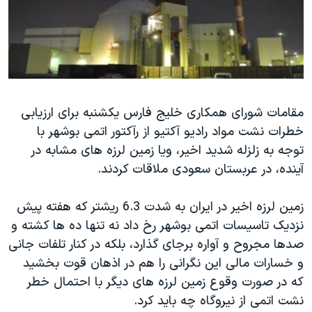
دنبال کنید
مستندها
فرهنگ و زندگی
حقوق شهروندی
انتخابات ریاست جمهوری آمریکا ۲۰۲۴
اقتصادی
حمله جمهوری اسلامی به اسرائیل
رمز مهسا
علم و فناوری
زبانهای مختلف
مقامات شورای همکاری خلیج فارس یکشنبه برای ارزیابی
اسرائیل در جنگ
ورزش زنان در ایران
خطرات نشت مواد رادیو آکتیو از رآکتور اتمی بوشهر با
گالری عکس
اعتراضات زن، زندگی، آزادی
توجه به زلزله شدید اخیر، ویا زمین لرزه های مشابه در
آرشیو پخش زنده
مجموعه مستندهای دادخواهی
آینده، در عربستان سعودی ملاقات کردند.
تریبونال مردمی آبان ۹۸
زمین لرزه اخیر در ایران به شدت 6.3 ریشتر که هفته پیش
دادگاه حمید نوری
نزدیک تاسیسات اتمی بوشهر رخ داد نه تنها ده ها کشته و
چهل سال گروگان‌گیری
صدها مجروح و آواره برجای گذارد، بلکه در کنار تلفات جانی
و خسارات مالی این نگرانی را هم در اذهان قوت بخشید
قانون شفافیت دارائی کادر رهبری ایران
که در صورت وقوع زمین لرزه های دیگر با احتمال خطر
اعتراضات مردمی آبان ۹۸
نشت اتمی از نیروگاه چه باید کرد.