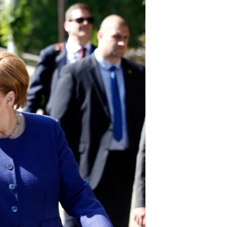
مستندها
فرهنگ و زندگی
حقوق شهروندی
انتخابات ریاست جمهوری آمریکا ۲۰۲۴
اقتصادی
حمله جمهوری اسلامی به اسرائیل
رمز مهسا
علم و فناوری
اسرائیل در جنگ
ورزش زنان در ایران
گالری عکس
اعتراضات زن، زندگی، آزادی
آرشیو پخش زنده
مجموعه مستندهای دادخواهی
تریبونال مردمی آبان ۹۸
دادگاه حمید نوری
چهل سال گروگان‌گیری
قانون شفافیت دارائی کادر رهبری ایران
اعتراضات مردمی آبان ۹۸
اسرائیل در جنگ