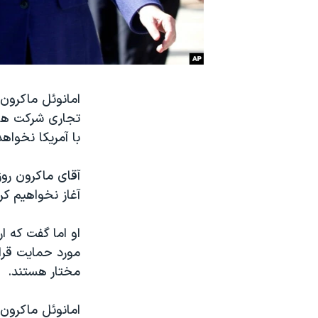
نرگس محمدی برنده جایزه نوبل صلح
همایش محافظه‌کاران آمریکا «سی‌پک»
صفحه‌های ویژه
سفر پرزیدنت ترامپ به چین
امانوئل ماکرون
تجاری شرکت های 
با آمریکا نخواه
آقای ماکرون روز
آغاز نخواهیم کر
او اما گفت که ار
مورد حمایت قرار
مختار هستند.
امانوئل ماکرون 