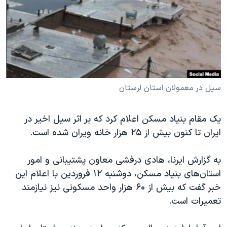
دنبال کنید
مستندها
فرهنگ و زندگی
حقوق شهروندی
انتخابات ریاست جمهوری آمریکا ۲۰۲۴
اقتصادی
حمله جمهوری اسلامی به اسرائیل
رمز مهسا
علم و فناوری
زبانهای مختلف
اسرائیل در جنگ
ورزش زنان در ایران
سیل در معمولان استان لرستان
گالری عکس
اعتراضات زن، زندگی، آزادی
یک مقام بنیاد مسکن اعلام کرد که بر اثر سیل اخیر در
آرشیو پخش زنده
مجموعه مستندهای دادخواهی
ایران تا کنون بیش از ۲۵ هزار خانه ویران شده است.
تریبونال مردمی آبان ۹۸
دادگاه حمید نوری
به گزارش ایرنا، هادی درفشی معاون پشتیبانی و امور
استان‌های بنیاد مسکن، دوشنبه ۱۲ فروردین با اعلام این
چهل سال گروگان‌گیری
خبر گفت که بیش از ۶۰ هزار واحد مسکونی نیز نیازمند
قانون شفافیت دارائی کادر رهبری ایران
تعمیرات است.
اعتراضات مردمی آبان ۹۸