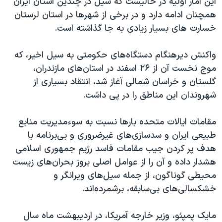
این آمار اولیه در حالیست که سیل در چندین استان ایران
اسرائیل در جنگ
همچنان ادامه دارد و در برخی از شهرها در استان لرستان
نرگس محمدی برنده جایزه نوبل صلح
خسارت های بسیار زیادی به جا گذاشته است.
همایش محافظه‌کاران آمریکا «سی‌پک»
واکنش دیرهنگام دستگاه‌های حکومتی به سیل اخیر، که
صفحه‌های ویژه
موج نخست آن از ۲۶ اسفند در استان‌های مازندران،
سفر پرزیدنت ترامپ به چین
گلستان و خراسان شمالی آغاز شد، انتقاد بسیاری از
شهروندان این مناطق را در پی داشت.
مقامات ایالات متحده بارها نسبت به سوءمدیریت منابع
طبیعی ایران و سدسازی‌های غیرضروری و بی‌برنامه با
هدف پر کردن جیب مقامات فاسد رژیم جمهوری اسلامی
هشدار داده و آن را از عوامل اصلی بروز بحران‌های زیست
محیطی گوناگون، از جمله سیل‌های ویرانگر و
خشکسالی‌های بی‌سابقه، برشمرده‌اند.
مایک پمپئو، وزیر خارجه آمریکا، در اردیبهشت ماه سال