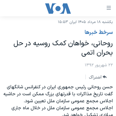
ینکهای
ابل
سترسی
یکشنبه ۱۸ مرداد ۱۴۰۵ ایران ۱۵:۵۳
خانه
هش
سرخط خبرها
نسخه سبک وب‌سایت
ه
روحانی، خواهان کمک روسیه در حل
حتوای
موضوع ها
بحران اتمی
صلی
برنامه های تلویزیونی
ایران
هش
جدول برنامه ها
۲۲ شهریور ۱۳۹۲
ه
آمریکا
فحه
صفحه‌های ویژه
جهان
اشتراک
صلی
فرکانس‌های صدای آمریکا
ورزشی
جام جهانی ۲۰۲۶
حسن روحانی رئیس جمهوری ایران در کنفرانس شانگهای
هش
پخش رادیویی
گفت تاریخ مذاکرات با قدرتهای بزرگ ممکن است در حاشیه
ه
گزیده‌ها
عملیات خشم حماسی
اجلاس مجمع عمومی سازمان ملل تعیین شود.
ستجو
۲۵۰سالگی آمریکا
ویژه برنامه‌ها
یادگیری زبان انگلیسی
اجلاس مجمع عمومی سازمان ملل در خلال ماه جاری
ویدیوها
بایگانی برنامه‌های تلویزیونی
میلادی تشکیل خواهد شد.