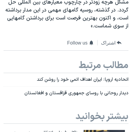
مشکل هرچه زودتر در چارچوب معیارهای بین المللی حل
اسرائیل در جنگ
گردد. در گذشته، روسیه گامهای مهمی در این مدار برداشته
نرگس محمدی برنده جایزه نوبل صلح
است، و اکنون بهترین فرصت است برای برداشتن گامهایی
همایش محافظه‌کاران آمریکا «سی‌پک»
از سوی شماست.»
صفحه‌های ویژه
اشتراک
Follow us
سفر پرزیدنت ترامپ به چین
مطالب مرتبط
اتحادیه اروپا: ایران اهداف اتمی خود را روشن کند
دیدار روحانی با روسای جمهوری قزاقستان و افغانستان
بیشتر بخوانید