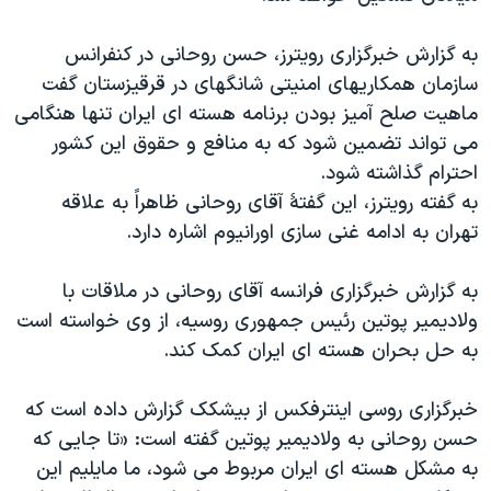
دنبال کنید
مستندها
فرهنگ و زندگی
به گزارش خبرگزاری رویترز، حسن روحانی در کنفرانس
حقوق شهروندی
انتخابات ریاست جمهوری آمریکا ۲۰۲۴
سازمان همکاریهای امنیتی شانگهای در قرقیزستان گفت
اقتصادی
حمله جمهوری اسلامی به اسرائیل
ماهیت صلح آمیز بودن برنامه هسته ای ایران تنها هنگامی
می تواند تضمین شود که به منافع و حقوق این کشور
رمز مهسا
علم و فناوری
زبانهای مختلف
احترام گذاشته شود.
اسرائیل در جنگ
ورزش زنان در ایران
به گفته رویترز، این گفتۀ آقای روحانی ظاهراً به علاقه
گالری عکس
اعتراضات زن، زندگی، آزادی
تهران به ادامه غنی سازی اورانیوم اشاره دارد.
آرشیو پخش زنده
مجموعه مستندهای دادخواهی
به گزارش خبرگزاری فرانسه آقای روحانی در ملاقات با
تریبونال مردمی آبان ۹۸
ولادیمیر پوتین رئیس جمهوری روسیه، از وی خواسته است
دادگاه حمید نوری
به حل بحران هسته ای ایران کمک کند.
چهل سال گروگان‌گیری
خبرگزاری روسی اینترفکس از بیشکک گزارش داده است که
قانون شفافیت دارائی کادر رهبری ایران
حسن روحانی به ولادیمیر پوتین گفته است: «تا جایی که
اعتراضات مردمی آبان ۹۸
به مشکل هسته ای ایران مربوط می شود، ما مایلیم این