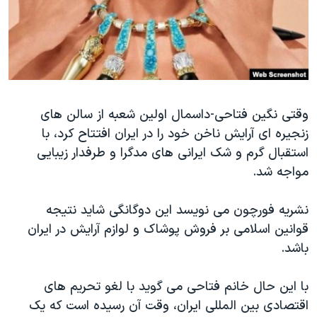
دنبال کنید
مستندها
فرهنگ و زندگی
حقوق شهروندی
انتخابات ریاست جمهوری آمریکا ۲۰۲۴
اقتصادی
حمله جمهوری اسلامی به اسرائیل
رمز مهسا
علم و فناوری
زبانهای مختلف
وقتی نگین فتاحی-داسمال اولین شعبه از سالن های
اسرائیل در جنگ
ورزش زنان در ایران
زنجیره ای آرایش ناخن خود را در ایران افتتاح کرد، با
گالری عکس
اعتراضات زن، زندگی، آزادی
استقبال گرم و شک ایرانی های مدگرا و طرفدار زیبایی
آرشیو پخش زنده
مجموعه مستندهای دادخواهی
مواجه شد.
تریبونال مردمی آبان ۹۸
نشریه فورچون می نویسد این دوگانگی شاید نتیجه
دادگاه حمید نوری
قوانین اسلامی بر فروش پوشاک و لوازم آرایش در ایران
چهل سال گروگان‌گیری
باشد.
قانون شفافیت دارائی کادر رهبری ایران
با این حال خانم فتاحی می گوید با لغو تحریم های
اعتراضات مردمی آبان ۹۸
اقتصادی بین المللی ایران، وقت آن رسیده است که یک