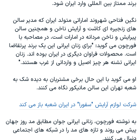
اسرائیل در جنگ
برند ممتاز بین المللی وارد ایران شود.
نرگس محمدی برنده جایزه نوبل صلح
نگین فتاحی شهروند اماراتی متولد ایران که مدیر سالن
همایش محافظه‌کاران آمریکا «سی‌پک»
های زنجیره ای کاشت و آرایش ناخن و همچنین سالن
صفحه‌های ویژه
پیرایش و ناخن مردانه در امارات است، در مصاحبه با
فورچون می گوید: "برای زنان ایرانی این یک برند پرتقاضا
سفر پرزیدنت ترامپ به چین
است. محصولات فراوان دیگری در ایران بوده اند. زنان
ایرانی تشنه هر چیز اصیل و وارداتی از غرب هستند."
او می گوید با این حال برخی مشتریان به دیده شک به
شعبه تهران این سالن مانیکور نگاه می کنند.
شرکت لوازم آرایش "سفورا" در ایران شعبه باز می کند
به نوشته فورچون، زنانی ایرانی جوان مطابق مد روز جهان
پیش می روند و تازه های مد را در شبکه های اجتماعی
دنبال می کنند.