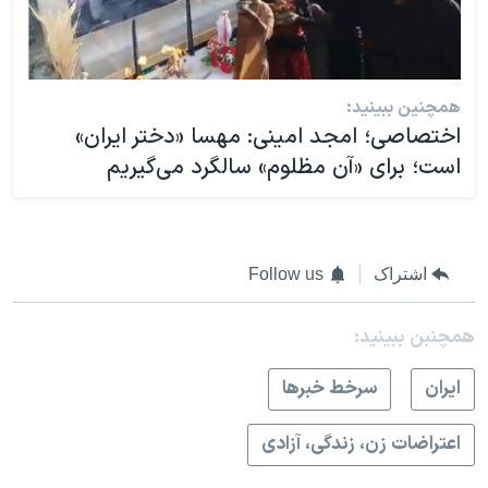
همچنین ببینید:
اختصاصی؛ امجد امینی: مهسا «دختر ایران»
است؛ برای «آن مظلوم» سالگرد می‌گیریم
اشتراک
Follow us
همچنبن ببینید:
ايران
سرخط خبرها
اعتراضات زن، زندگی، آزادی