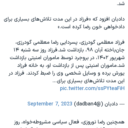
اسرائیل در جنگ
شد.
نرگس محمدی برنده جایزه نوبل صلح
دادبان افزود که «فرزاد در این مدت تلاش‌های بسیاری برای
همایش محافظه‌کاران آمریکا «سی‌پک»
دادخواهی خون رضا کرده است.»
صفحه‌های ویژه
فرزاد معظمی گودرزی، پسردایی رضا معظمی گودرزی،
سفر پرزیدنت ترامپ به چین
جان‌باخته آبان ۹۸، بازداشت شد.فرزاد روز سه شنبه ۱۴
شهریور ۱۴۰۲، در بروجرد توسط ماموران امنیتی بازداشت
شد.ماموران امنیتی پس از بازداشت او، به خانه فرزاد
یورش برده و وسایل شخصی وی را ضبط کردند. فرزاد در
این مدت تلاش‌های بسیاری برای…
pic.twitter.com/ssPYteaFiH
— دادبان (@dadban4)
September 7, 2023
همچنین رضا نوروزی، فعال سیاسی مشروطه‌خواه، روز