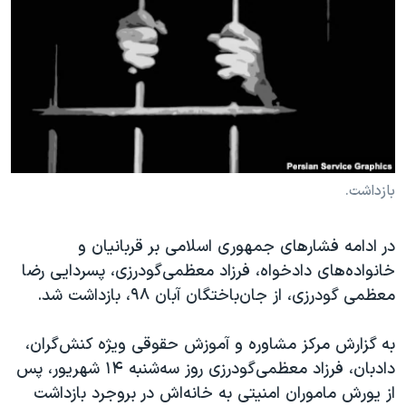
دنبال کنید
مستندها
فرهنگ و زندگی
حقوق شهروندی
انتخابات ریاست جمهوری آمریکا ۲۰۲۴
اقتصادی
حمله جمهوری اسلامی به اسرائیل
رمز مهسا
علم و فناوری
زبانهای مختلف
اسرائیل در جنگ
ورزش زنان در ایران
گالری عکس
اعتراضات زن، زندگی، آزادی
بازداشت.
آرشیو پخش زنده
مجموعه مستندهای دادخواهی
در ادامه فشارهای جمهوری اسلامی بر قربانیان و
تریبونال مردمی آبان ۹۸
خانواده‌های دادخواه، فرزاد معظمی‌گودرزی، پسردایی رضا
دادگاه حمید نوری
معظمی گودرزی، از جان‌باختگان آبان ۹۸، بازداشت شد.
چهل سال گروگان‌گیری
به گزارش مرکز مشاوره و آموزش حقوقی ویژه کنش‌گران،
قانون شفافیت دارائی کادر رهبری ایران
دادبان، فرزاد معظمی‌گودرزی روز سه‌شنبه ۱۴ شهریور، پس
اعتراضات مردمی آبان ۹۸
از یورش ماموران امنیتی به خانه‌اش در بروجرد بازداشت