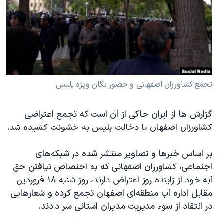
دنبال کنید
مستندها
فرهنگ و زندگی
حقوق شهروندی
انتخابات ریاست جمهوری آمریکا ۲۰۲۴
اقتصادی
حمله جمهوری اسلامی به اسرائیل
رمز مهسا
علم و فناوری
زبانهای مختلف
اسرائیل در جنگ
ورزش زنان در ایران
تجمع کشاورزان اصفهانی و حضور یگان ویژه پلیس
گالری عکس
اعتراضات زن، زندگی، آزادی
گزارش ها از ایران حاکی از آن است که تجمع اعتراضی
آرشیو پخش زنده
مجموعه مستندهای دادخواهی
کشاورزان اصفهان با دخالت پلیس به خشونت کشیده شد.
تریبونال مردمی آبان ۹۸
دادگاه حمید نوری
بر اساس خبرها و تصاویر منتشر شده در شبکه‌های
اجتماعی، کشاورزان اصفهانی که به اختصاص نیافتن حق
چهل سال گروگان‌گیری
آبه خود از زاینده روز اعتراض دارند، روز شنبه ۱۸ فروردین
قانون شفافیت دارائی کادر رهبری ایران
مقابل اداره آب منطقه‌ای اصفهان تجمع کرده و شعارهایی
اعتراضات مردمی آبان ۹۸
در انتقاد از سوء مدیریت مدیران استانی سر دادند.