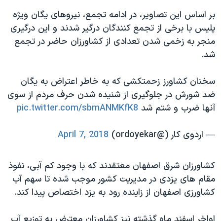
اسرائیل در جنگ
بر اساس این تصاویر، در ادامه تجمع، نیروهای یگان ویژه
نرگس محمدی برنده جایزه نوبل صلح
پلیس با برخی از تجمع کنندگان درگیر شدند و این درگیری
همایش محافظه‌کاران آمریکا «سی‌پک»
منجر به زخمی شدن تعدادی از کشاورزان حاضر در تجمع
شد.
صفحه‌های ویژه
سفر پرزیدنت ترامپ به چین
سخنان کشاورز زحمتکشی که به خاطر اعتراض به یگان
ضد شورش در جلوگیری از شنیده شدن حرف مردم از سوی
آنها ضرب و شتم شد
pic.twitter.com/sbmANMKfK8
— اردوی کار (@ordoyekar)
April 7, 2018
کشاورزان شرق اصفهان معتقدند که با وجود کم آبی، نفوذ
مقام های یزدی در مدیریت کشور موجب شده تا سهم آب
کشاورزی اصفهان از زاینده رود به یزد اختصاص پیدا کند.
اواخر اسفند ماه گذشته نیز کشاورزان معترض به توزیع آب