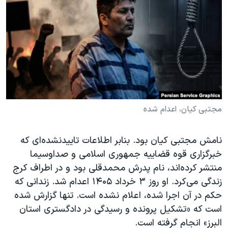
دنبال کنید
مستندها
فرهنگ و زندگی
حقوق شهروندی
انتخابات ریاست جمهوری آمریکا ۲۰۲۴
اقتصادی
حمله جمهوری اسلامی به اسرائیل
رمز مهسا
علم و فناوری
زبانهای مختلف
اسرائیل در جنگ
ورزش زنان در ایران
گالری عکس
اعتراضات زن، زندگی، آزادی
مجتبی کیان، اعدام شده
آرشیو پخش زنده
مجموعه مستندهای دادخواهی
تریبونال مردمی آبان ۹۸
نامش مجتبی کیان بود. بنابر اطلاعات تاییدنشده‌ای که
خبرگزاری قوه قضاییه جمهوری اسلامی و صداوسیما
دادگاه حمید نوری
منتشر کرده‌اند، نام پدرش محمدقلی بود و در اطراف کرج
چهل سال گروگان‌گیری
زندگی می‌کرد. او روز ۳ خرداد ۱۴۰۵ اعدام شد. زندانی که
قانون شفافیت دارائی کادر رهبری ایران
حکم در آن اجرا شده، اعلام نشده است. تنها گزارش شده
است که «تشکیل پرونده و رسیدگی در دادگستری استان
اعتراضات مردمی آبان ۹۸
البرز» انجام گرفته است.