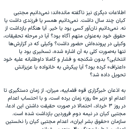
اسرائیل در جنگ
نرگس محمدی برنده جایزه نوبل صلح
اطلاعات دیگری نیز ناگفته مانده‌اند: نمی‌دانیم مجتبی
کیان چند سال داشت. نمی‌دانیم همسر یا فرزندی داشت یا
همایش محافظه‌کاران آمریکا «سی‌پک»
نه. نمی‌دانیم نان‌آور کسی بود یا خیر. آیا هنگام بازداشت از
صفحه‌های ویژه
حقوق خود به‌عنوان متهم آگاه بود؟ آیا در مرحله تحقیقات،
سفر پرزیدنت ترامپ به چین
وکیلی در پرونده‌اش حضور داشت؟ وکیلی که در گزارش‌ها
تنها به‌صورت کلی به آن اشاره شده، تسخیری بود یا
انتخابی؟ بدون شکنجه و فشار و کاملا داوطلبانه علیه خود
«اعتراف» کرده بود؟ آیا پیکرش به خانواده یا عزیزانش
تحویل داده شد؟
به اذعان خبرگزاری قوه قضاییه، میزان، از زمان دستگیری تا
اعدام او «زیر ۵۰ روز» زمان برده است، و با احتساب اعدام
در روز ۳ خرداد، احتمالا در صورت حقیقت داشتن این ادعا،
مجتبی کیان در نیمه دوم فروردین بازداشت شده است.
سازمان «حقوق بشر ایران»، اعدام مجتبی کیان را نخستین