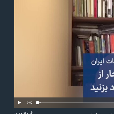
No m
0:00