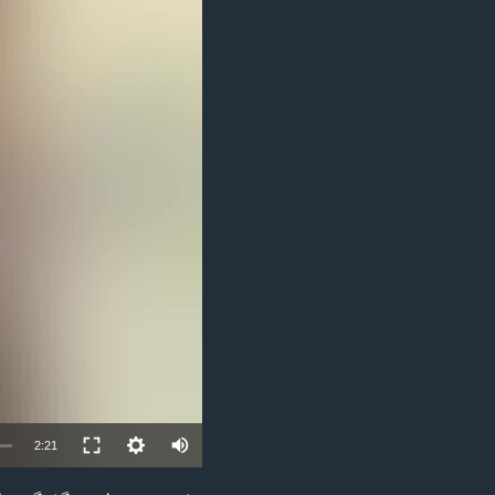
مستندها
فرهنگ و زندگی
حقوق شهروندی
انتخابات ریاست جمهوری آمریکا ۲۰۲۴
اقتصادی
حمله جمهوری اسلامی به اسرائیل
رمز مهسا
علم و فناوری
اسرائیل در جنگ
ورزش زنان در ایران
گالری عکس
اعتراضات زن، زندگی، آزادی
آرشیو پخش زنده
مجموعه مستندهای دادخواهی
تریبونال مردمی آبان ۹۸
دادگاه حمید نوری
چهل سال گروگان‌گیری
قانون شفافیت دارائی کادر رهبری ایران
اعتراضات مردمی آبان ۹۸
2:21
اسرائیل در جنگ