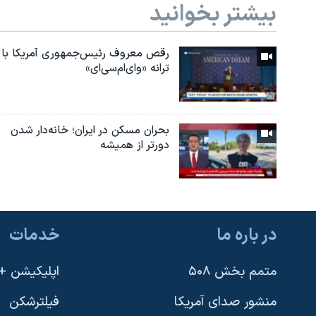
بیشتر بخوانید
رقص معروف رئیس‌جمهوری آمریکا با
ترانه «وای‌ام‌سی‌ای»
بحران مسکن در ایران؛ خانه‌دار شدن
دورتر از همیشه
در باره ما
خدمات
متمم بخش ۵۰۸
اپلیکیشن +VOA
منشور صدای آمریکا
فیلترشکن